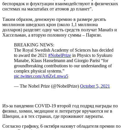
беспорядок и флуктуации взаимодействуют в физических
системах на масштабах от атомов до планет".
Таким образом, денежную премию в размере десять
миллионов шведских крон (около 1,1 миллиона
долларов) разделят: одну часть средств получат Манабэ и
Хассельман, а вторую половину суммы – Паризи.
BREAKING NEWS:
The Royal Swedish Academy of Sciences has decided
to award the 2021
#NobelPrize
in Physics to Syukuro
Manabe, Klaus Hasselmann and Giorgio Parisi “for
groundbreaking contributions to our understanding of
complex physical systems.”
pic.twitter.com/At6ZeLmwa5
— The Nobel Prize (@NobelPrize)
October 5, 2021
Из-за пандемии COVID-19 второй год подряд награды по
физике, химии, медицине и литературе вручаются не в
Швеции, а в тех странах, где проживают лауреаты.
Согласно графику, 6 октября назовут обладателя премии по