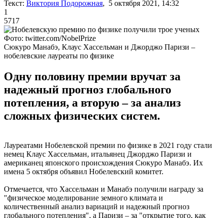
Текст:
Виктория Подорожная
, 5 октября 2021, 14:32
1
5717
Фото: twitter.com/NobelPrize
Сюкуро Манабэ, Клаус Хассельман и Джорджо Паризи –
нобелевские лауреаты по физике
Одну половину премии вручат за
надежный прогноз глобального
потепления, а вторую – за анализ
сложных физических систем.
Лауреатами Нобелевской премии по физике в 2021 году стали
немец Клаус Хассельман, итальянец Джорджо Паризи и
американец японского происхождения Сюкуро Манабэ.
Их
имена 5 октября объявил Нобелевский комитет.
Отмечается, что Хассельман и Манабэ получили награду за
"физическое моделирование земного климата и
количественный анализ вариаций и надежный прогноз
глобального потепления", а Паризи – за "открытие того, как