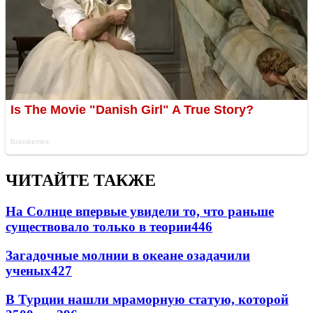
ЧИТАЙТЕ ТАКЖЕ
На Солнце впервые увидели то, что раньше
существовало только в теории
446
Загадочные молнии в океане озадачили
ученых
427
В Турции нашли мраморную статую, которой