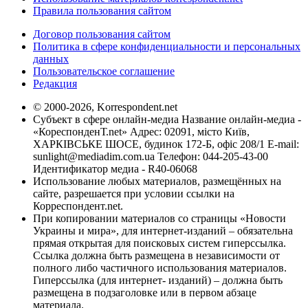
Правила пользования сайтом
Договор пользования сайтом
Политика в сфере конфиденциальности и персональных
данных
Пользовательское соглашение
Редакция
© 2000-2026, Korrespondent.net
Субъект в сфере онлайн-медиа Название онлайн-медиа -
«КореспонденТ.net» Адрес: 02091, місто Київ,
ХАРКІВСЬКЕ ШОСЕ, будинок 172-Б, офіс 208/1 E-mail:
sunlight@mediadim.com.ua
Телефон: 044-205-43-00
Идентификатор медиа - R40-06068
Использование любых материалов, размещённых на
сайте, разрешается при условии ссылки на
Корреспондент.net.
При копировании материалов со страницы «Новости
Украины и мира», для интернет-изданий – обязательна
прямая открытая для поисковых систем гиперссылка.
Ссылка должна быть размещена в независимости от
полного либо частичного использования материалов.
Гиперссылка (для интернет- изданий) – должна быть
размещена в подзаголовке или в первом абзаце
материала.