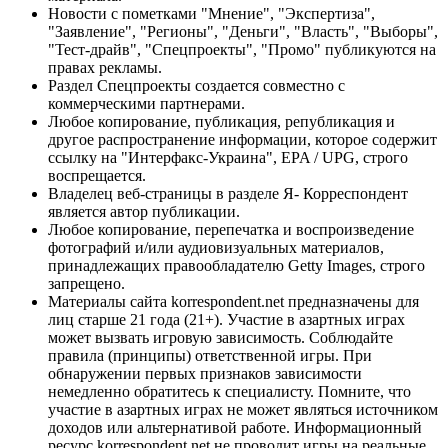
Новости с пометками "Мнение", "Экспертиза",
"Заявление", "Регионы", "Деньги", "Власть", "Выборы",
"Тест-драйв", "Спецпроекты", "Промо" публикуются на
правах рекламы.
Раздел Спецпроекты создается совместно с
коммерческими партнерами.
Любое копирование, публикация, републикация и
другое распространение информации, которое содержит
ссылку на "Интерфакс-Украина", EPA / UPG, строго
воспрещается.
Владелец веб-страницы в разделе Я- Корреспондент
является автор публикации.
Любое копирование, перепечатка и воспроизведение
фотографий и/или аудиовизуальных материалов,
принадлежащих правообладателю Getty Images, строго
запрещено.
Материалы сайта korrespondent.net предназначены для
лиц старше 21 года (21+). Участие в азартных играх
может вызвать игровую зависимость. Соблюдайте
правила (принципы) ответственной игры. При
обнаружении первых признаков зависимости
немедленно обратитесь к специалисту. Помните, что
участие в азартных играх не может являться источником
доходов или альтернативой работе. Информационный
ресурс korrespondent.net не проводит игры на реальные