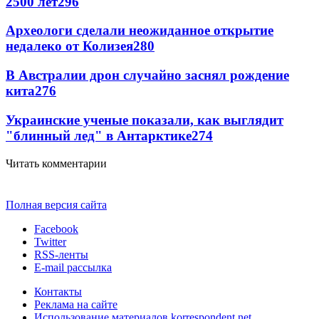
2500 лет
296
Археологи сделали неожиданное открытие
недалеко от Колизея
280
В Австралии дрон случайно заснял рождение
кита
276
Украинские ученые показали, как выглядит
"блинный лед" в Антарктике
274
Читать комментарии
Полная версия сайта
Facebook
Twitter
RSS-ленты
E-mail рассылка
Контакты
Реклама на сайте
Использование материалов korrespondent.net