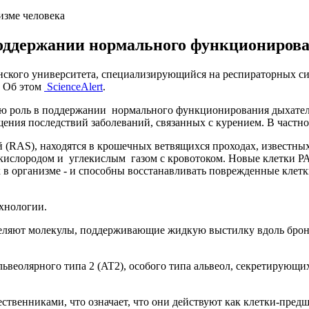
изме человека
оддержании нормального функционирова
ского университета, специализирующийся на респираторных си
. Об этом
ScienceAlert
.
ую роль в поддержании нормального функционирования дыхател
щения последствий заболеваний, связанных с курением. В частн
й (RAS), находятся в крошечных ветвящихся проходах, известны
лородом и углекислым газом с кровотоком. Новые клетки РАС 
 в организме - и способны восстанавливать поврежденные клетк
хнологии.
еляют молекулы, поддерживающие жидкую выстилку вдоль бронх
ьвеолярного типа 2 (AT2), особого типа альвеол, секретирующих
ественниками, что означает, что они действуют как клетки-пре