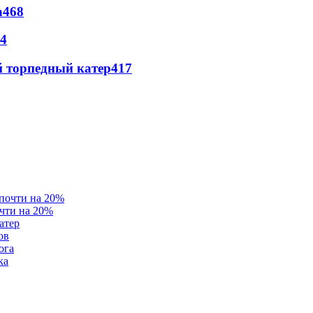
а
468
4
 торпедный катер
417
очти на 20%
атер
ов
ога
ка