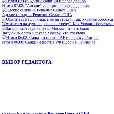
Итоги 07.08: "Адские" санкции и "парад" дронов
Адские санкции. Решение Сената США
"Охотиться на лучника, а не на стрелу". Как Украине бороться 
Загадочный звук напугал Москву: что это было
Итоги 06.08: Санкции против РФ и дрон в Лейпциге
ВЫБОР РЕДАКТОРА
Сюжет
Адские санкции. Решение Сената США