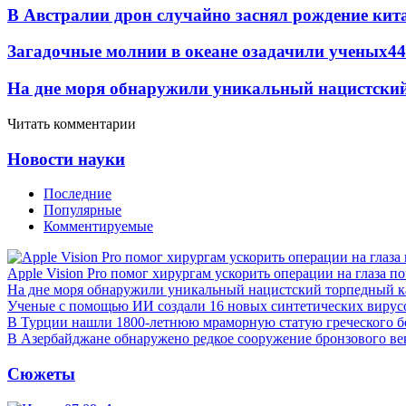
В Австралии дрон случайно заснял рождение кит
Загадочные молнии в океане озадачили ученых
44
На дне моря обнаружили уникальный нацистский
Читать комментарии
Новости науки
Последние
Популярные
Комментируемые
Apple Vision Pro помог хирургам ускорить операции на глаза п
На дне моря обнаружили уникальный нацистский торпедный к
Ученые с помощью ИИ создали 16 новых синтетических вирус
В Турции нашли 1800-летнюю мраморную статую греческого б
В Азербайджане обнаружено редкое сооружение бронзового ве
Сюжеты