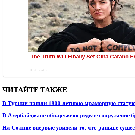
ЧИТАЙТЕ ТАКЖЕ
В Турции нашли 1800-летнюю мраморную статую 
В Азербайджане обнаружено редкое сооружение б
На Солнце впервые увидели то, что раньше сущес