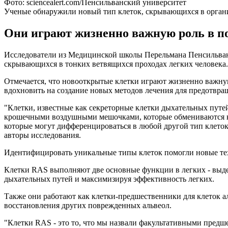
Фото: sciencealert.com/Пенсильванский университет
Ученые обнаружили новый тип клеток, скрывающихся в орган
Они играют жизненно важную роль в п
Исследователи из Медицинской школы Перельмана Пенсильван
скрывающихся в тонких ветвящихся проходах легких человека
Отмечается, что новооткрытые клетки играют жизненно важн
вдохновить на создание новых методов лечения для предотвра
"Клетки, известные как секреторные клетки дыхательных путе
крошечными воздушными мешочками, которые обмениваются кис
которые могут дифференцироваться в любой другой тип клеток
авторы исследования.
Идентифицировать уникальные типы клеток помогли новые те
Клетки RAS выполняют две основные функции в легких - выд
дыхательных путей и максимизируя эффективность легких.
Также они работают как клетки-предшественники для клеток ал
восстановления других поврежденных альвеол.
"Клетки RAS - это то, что мы назвали факультативными предш