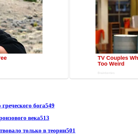
греческого бога
549
ронзового века
513
твовало только в теории
501