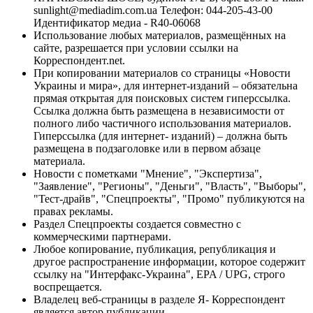
sunlight@mediadim.com.ua
Телефон: 044-205-43-00
Идентификатор медиа - R40-06068
Использование любых материалов, размещённых на
сайте, разрешается при условии ссылки на
Корреспондент.net.
При копировании материалов со страницы «Новости
Украины и мира», для интернет-изданий – обязательна
прямая открытая для поисковых систем гиперссылка.
Ссылка должна быть размещена в независимости от
полного либо частичного использования материалов.
Гиперссылка (для интернет- изданий) – должна быть
размещена в подзаголовке или в первом абзаце
материала.
Новости с пометками "Мнение", "Экспертиза",
"Заявление", "Регионы", "Деньги", "Власть", "Выборы",
"Тест-драйв", "Спецпроекты", "Промо" публикуются на
правах рекламы.
Раздел Спецпроекты создается совместно с
коммерческими партнерами.
Любое копирование, публикация, републикация и
другое распространение информации, которое содержит
ссылку на "Интерфакс-Украина", EPA / UPG, строго
воспрещается.
Владелец веб-страницы в разделе Я- Корреспондент
является автор публикации.