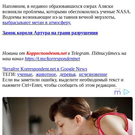
Напомним, в недавно образовавшихся озерах Аляски
возникли проблемы, которыми обеспокоились ученые NASA.
Водоемы возникающие из-за таяния вечной мерзлоты,
выбрасывают метан в атмосферу.
Замок короля Артура на грани разрушения
Новини от
Корреспондент.net
в Telegram. Підписуйтесь на
наш канал
https://t.me/korrespondentnet
Читайте Korrespondent.net в Google News
ТЕГИ:
ученые
,
животное
,
деревья
,
исчезновение
Если вы заметили ошибку, выделите необходимый текст и
нажмите Ctrl+Enter, чтобы сообщить об этом редакции.