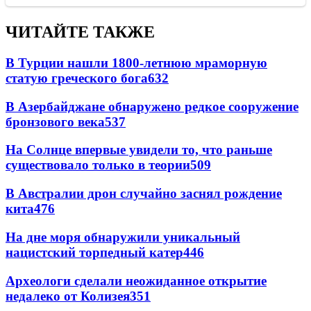
ЧИТАЙТЕ ТАКЖЕ
В Турции нашли 1800-летнюю мраморную
статую греческого бога
632
В Азербайджане обнаружено редкое сооружение
бронзового века
537
На Солнце впервые увидели то, что раньше
существовало только в теории
509
В Австралии дрон случайно заснял рождение
кита
476
На дне моря обнаружили уникальный
нацистский торпедный катер
446
Археологи сделали неожиданное открытие
недалеко от Колизея
351