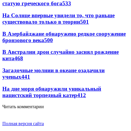
статую греческого бога
533
На Солнце впервые увидели то, что раньше
существовало только в теории
501
В Азербайджане обнаружено редкое сооружение
бронзового века
500
В Австралии дрон случайно заснял рождение
кита
468
Загадочные молнии в океане озадачили
ученых
441
На дне моря обнаружили уникальный
нацистский торпедный катер
412
Читать комментарии
Полная версия сайта