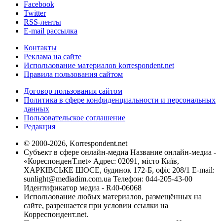
Facebook
Twitter
RSS-ленты
E-mail рассылка
Контакты
Реклама на сайте
Использование материалов korrespondent.net
Правила пользования сайтом
Договор пользования сайтом
Политика в сфере конфиденциальности и персональных
данных
Пользовательское соглашение
Редакция
© 2000-2026, Korrespondent.net
Субъект в сфере онлайн-медиа Название онлайн-медиа -
«КореспонденТ.net» Адрес: 02091, місто Київ,
ХАРКІВСЬКЕ ШОСЕ, будинок 172-Б, офіс 208/1 E-mail:
sunlight@mediadim.com.ua
Телефон: 044-205-43-00
Идентификатор медиа - R40-06068
Использование любых материалов, размещённых на
сайте, разрешается при условии ссылки на
Корреспондент.net.