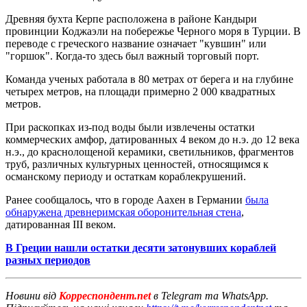
Древняя бухта Керпе расположена в районе Кандыри
провинции Коджаэли на побережье Черного моря в Турции. В
переводе с греческого название означает "кувшин" или
"горшок". Когда-то здесь был важный торговый порт.
Команда ученых работала в 80 метрах от берега и на глубине
четырех метров, на площади примерно 2 000 квадратных
метров.
При раскопках из-под воды были извлечены остатки
коммерческих амфор, датированных 4 веком до н.э. до 12 века
н.э., до краснолощеной керамики, светильников, фрагментов
труб, различных культурных ценностей, относящимся к
османскому периоду и остаткам кораблекрушений.
Ранее сообщалось, что в городе Аахен в Германии
была
обнаружена древнеримская оборонительная стена
,
датированная III веком.
В Греции нашли остатки десяти затонувших кораблей
разных периодов
Новини від
Корреспондент.net
в Telegram та WhatsApp.