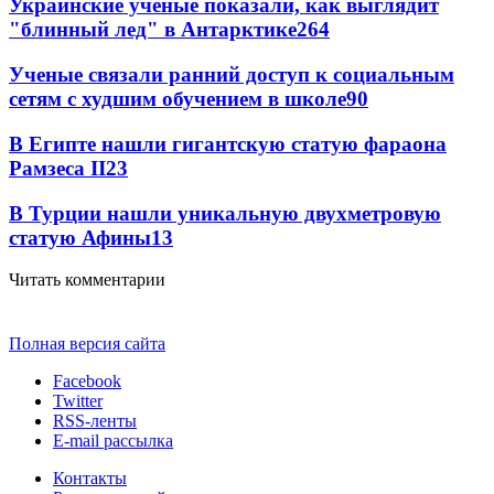
Украинские ученые показали, как выглядит
"блинный лед" в Антарктике
264
Ученые связали ранний доступ к социальным
сетям с худшим обучением в школе
90
В Египте нашли гигантскую статую фараона
Рамзеса II
23
В Турции нашли уникальную двухметровую
статую Афины
13
Читать комментарии
Полная версия сайта
Facebook
Twitter
RSS-ленты
E-mail рассылка
Контакты