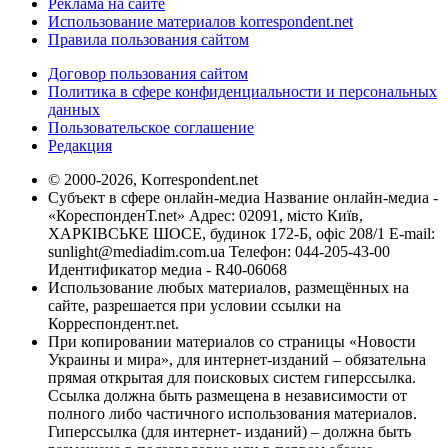
Реклама на сайте
Использование материалов korrespondent.net
Правила пользования сайтом
Договор пользования сайтом
Политика в сфере конфиденциальности и персональных
данных
Пользовательское соглашение
Редакция
© 2000-2026, Korrespondent.net
Субъект в сфере онлайн-медиа Название онлайн-медиа -
«КореспонденТ.net» Адрес: 02091, місто Київ,
ХАРКІВСЬКЕ ШОСЕ, будинок 172-Б, офіс 208/1 E-mail:
sunlight@mediadim.com.ua
Телефон: 044-205-43-00
Идентификатор медиа - R40-06068
Использование любых материалов, размещённых на
сайте, разрешается при условии ссылки на
Корреспондент.net.
При копировании материалов со страницы «Новости
Украины и мира», для интернет-изданий – обязательна
прямая открытая для поисковых систем гиперссылка.
Ссылка должна быть размещена в независимости от
полного либо частичного использования материалов.
Гиперссылка (для интернет- изданий) – должна быть