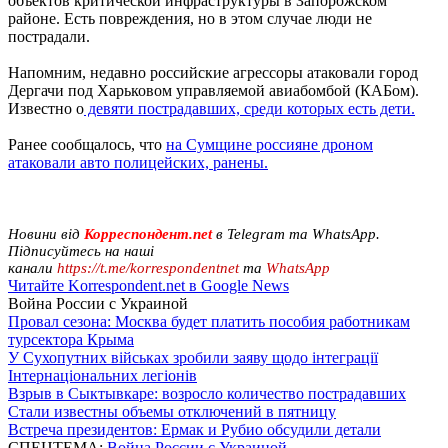
объектов критической инфраструктуры в Запорожском
районе. Есть повреждения, но в этом случае люди не
пострадали.
Напомним, недавно российские агрессоры атаковали город
Дергачи под Харьковом управляемой авиабомбой (КАБом).
Известно о
девяти пострадавших, среди которых есть дети.
Ранее сообщалось, что
на Сумщине россияне дроном
атаковали авто полицейских, ранены.
Новини від
Корреспондент.net
в Telegram та WhatsApp.
Підписуйтесь на наші
канали
https://t.me/korrespondentnet
та
WhatsApp
Читайте Korrespondent.net в Google News
Война России с Украиной
Провал сезона: Москва будет платить пособия работникам
турсектора Крыма
У Сухопутних військах зробили заяву щодо інтеграції
Інтернаціональних легіонів
Взрыв в Сыктывкаре: возросло количество пострадавших
Стали известны объемы отключений в пятницу
Встреча президентов: Ермак и Рубио обсудили детали
СПЕЦТЕМА:
Война России с Украиной