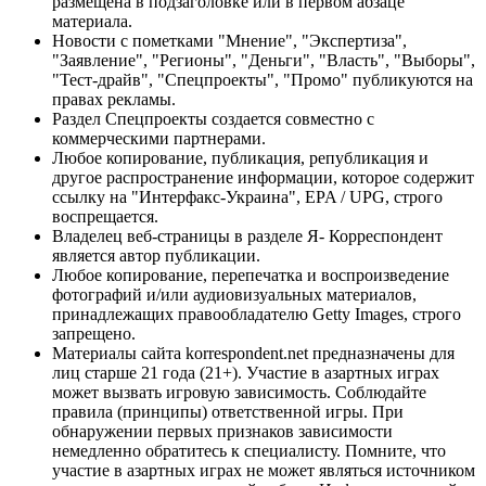
размещена в подзаголовке или в первом абзаце
материала.
Новости с пометками "Мнение", "Экспертиза",
"Заявление", "Регионы", "Деньги", "Власть", "Выборы",
"Тест-драйв", "Спецпроекты", "Промо" публикуются на
правах рекламы.
Раздел Спецпроекты создается совместно с
коммерческими партнерами.
Любое копирование, публикация, републикация и
другое распространение информации, которое содержит
ссылку на "Интерфакс-Украина", EPA / UPG, строго
воспрещается.
Владелец веб-страницы в разделе Я- Корреспондент
является автор публикации.
Любое копирование, перепечатка и воспроизведение
фотографий и/или аудиовизуальных материалов,
принадлежащих правообладателю Getty Images, строго
запрещено.
Материалы сайта korrespondent.net предназначены для
лиц старше 21 года (21+). Участие в азартных играх
может вызвать игровую зависимость. Соблюдайте
правила (принципы) ответственной игры. При
обнаружении первых признаков зависимости
немедленно обратитесь к специалисту. Помните, что
участие в азартных играх не может являться источником