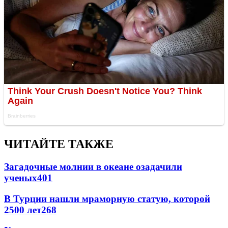
ЧИТАЙТЕ ТАКЖЕ
Загадочные молнии в океане озадачили
ученых
401
В Турции нашли мраморную статую, которой
2500 лет
268