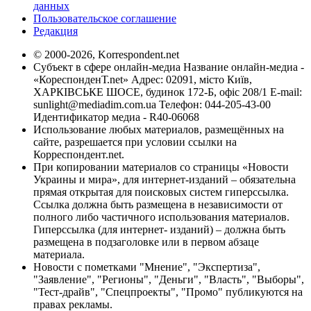
данных
Пользовательское соглашение
Редакция
© 2000-2026, Korrespondent.net
Субъект в сфере онлайн-медиа Название онлайн-медиа -
«КореспонденТ.net» Адрес: 02091, місто Київ,
ХАРКІВСЬКЕ ШОСЕ, будинок 172-Б, офіс 208/1 E-mail:
sunlight@mediadim.com.ua
Телефон: 044-205-43-00
Идентификатор медиа - R40-06068
Использование любых материалов, размещённых на
сайте, разрешается при условии ссылки на
Корреспондент.net.
При копировании материалов со страницы «Новости
Украины и мира», для интернет-изданий – обязательна
прямая открытая для поисковых систем гиперссылка.
Ссылка должна быть размещена в независимости от
полного либо частичного использования материалов.
Гиперссылка (для интернет- изданий) – должна быть
размещена в подзаголовке или в первом абзаце
материала.
Новости с пометками "Мнение", "Экспертиза",
"Заявление", "Регионы", "Деньги", "Власть", "Выборы",
"Тест-драйв", "Спецпроекты", "Промо" публикуются на
правах рекламы.