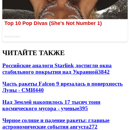
ЧИТАЙТЕ ТАКЖЕ
Российские аналоги Starlink достигли окна
стабильного покрытия над Украиной
3842
Часть ракеты Falcon 9 врезалась в поверхность
Луны - СМИ
440
Над Землей накопилось 17 тысяч тонн
космического мусора - ученые
395
Черное солнце и падение ракеты: главные
астрономические события августа
272