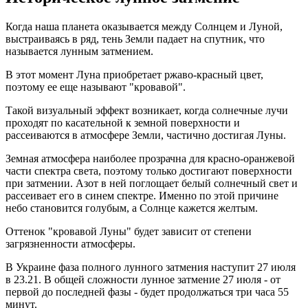
Когда наша планета оказывается между Солнцем и Луной,
выстраиваясь в ряд, тень Земли падает на спутник, что
называется лунным затмением.
В этот момент Луна приобретает ржаво-красный цвет,
поэтому ее еще называют "кровавой".
Такой визуальный эффект возникает, когда солнечные лучи
проходят по касательной к земной поверхности и
рассеиваются в атмосфере Земли, частично достигая Луны.
Земная атмосфера наиболее прозрачна для красно-оранжевой
части спектра света, поэтому только достигают поверхности
при затмении. Азот в ней поглощает белый солнечный свет и
рассеивает его в синем спектре. Именно по этой причине
небо становится голубым, а Солнце кажется желтым.
Оттенок "кровавой Луны" будет зависит от степени
загрязненности атмосферы.
В Украине фаза полного лунного затмения наступит 27 июля
в 23.21. В общей сложности лунное затмение 27 июля - от
первой до последней фазы - будет продолжаться три часа 55
минут.