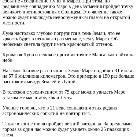
событие - соединение Луны и Марса. При этом, по
редчайшему совпадению Марс в день затмения пройдет точку
великого противостояния с Солнцем. Это явление также
можно будет наблюдать невооруженным глазом на открытой
местности.
Луна настолько глубоко погрузится в тень Земли, что ее
яркость будет в несколько раз меньше, чем у Марса. Оба
небесных светила будут иметь красноватый оттенок.
Кровавая Луна и великое противостояние Марса: как найти на
небе
На самое близкое расстояние к Земле Марс подойдет 31 июля -
на 57,6 миллиона километров. Это примерно в 150 раз больше
расстояния между Землей и Луной.
В телескоп с увеличением от 75 крат можно увидеть Марс
в таком же масштабе, как и Луну.
Ученые говорят, что в 21 веке совпадения этих редких
астрономических событий не повторится.
Также в конце июля пройдет летний звездопад. За пределами
города за один час можно будет увидеть около 25 падающих
звезд.