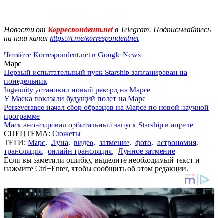
Новости от
Корреспондент.net
в Telegram. Подписывайтесь
на наш канал
https://t.me/korrespondentnet
Читайте Korrespondent.net в Google News
Марс
Первый испытательный пуск Starship запланирован на
понедельник
Ingenuity установил новый рекорд на Марсе
У Маска показали будущий полет на Марс
Perseverance начал сбор образцов на Марсе по новой научной
программе
Маск анонсировал орбитальный запуск Starship в апреле
СПЕЦТЕМА:
Сюжеты
ТЕГИ:
Марс
,
Луна
,
видео
,
затмение
,
фото
,
астрономия
,
трансляция
,
онлайн трансляция
,
Лунное затмение
Если вы заметили ошибку, выделите необходимый текст и
нажмите Ctrl+Enter, чтобы сообщить об этом редакции.