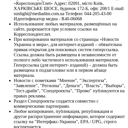
«КореспонденТ.net» Адрес: 02091, місто Київ,
ХАРКІВСЬКЕ ШОСЕ, будинок 172-Б, офіс 208/1 E-mail:
sunlight@mediadim.com.ua
Телефон: 044-205-43-00
Идентификатор медиа - R40-06068
Использование любых материалов, размещённых на
сайте, разрешается при условии ссылки на
Корреспондент.net.
При копировании материалов со страницы «Новости
Украины и мира», для интернет-изданий – обязательна
прямая открытая для поисковых систем гиперссылка.
Ссылка должна быть размещена в независимости от
полного либо частичного использования материалов.
Гиперссылка (для интернет- изданий) – должна быть
размещена в подзаголовке или в первом абзаце
материала.
Новости с пометками "Мнение", "Экспертиза",
"Заявление", "Регионы", "Деньги", "Власть", "Выборы",
"Тест-драйв", "Спецпроекты", "Промо" публикуются на
правах рекламы.
Раздел Спецпроекты создается совместно с
коммерческими партнерами.
Любое копирование, публикация, републикация и
другое распространение информации, которое содержит
ссылку на "Интерфакс-Украина", EPA / UPG, строго
воспрещается.