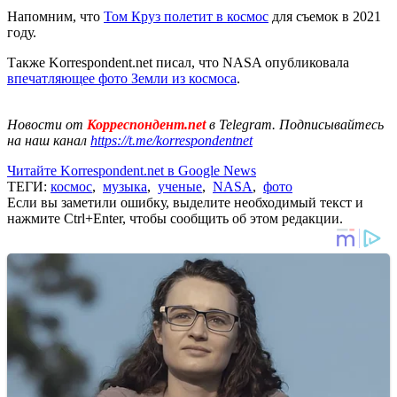
Напомним, что
Том Круз полетит в космос
для съемок в 2021
году.
Также Korrespondent.net писал, что NASA опубликовала
впечатляющее фото Земли из космоса
.
Новости от
Корреспондент.net
в Telegram. Подписывайтесь
на наш канал
https://t.me/korrespondentnet
Читайте Korrespondent.net в Google News
ТЕГИ:
космос
,
музыка
,
ученые
,
NASA
,
фото
Если вы заметили ошибку, выделите необходимый текст и
нажмите Ctrl+Enter, чтобы сообщить об этом редакции.