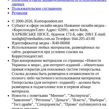
данных
Пользовательское соглашение
Редакция
© 2000-2026, Korrespondent.net
Субъект в сфере онлайн-медиа Название онлайн-медиа -
«КореспонденТ.net» Адрес: 02091, місто Київ,
ХАРКІВСЬКЕ ШОСЕ, будинок 172-Б, офіс 208/1 E-mail:
sunlight@mediadim.com.ua
Телефон: 044-205-43-00
Идентификатор медиа - R40-06068
Использование любых материалов, размещённых на
сайте, разрешается при условии ссылки на
Корреспондент.net.
При копировании материалов со страницы «Новости
Украины и мира», для интернет-изданий – обязательна
прямая открытая для поисковых систем гиперссылка.
Ссылка должна быть размещена в независимости от
полного либо частичного использования материалов.
Гиперссылка (для интернет- изданий) – должна быть
размещена в подзаголовке или в первом абзаце
материала.
Новости с пометками "Мнение", "Экспертиза",
"Заявление", "Регионы", "Деньги", "Власть", "Выборы",
"Тест-драйв", "Спецпроекты", "Промо" публикуются на
правах рекламы.