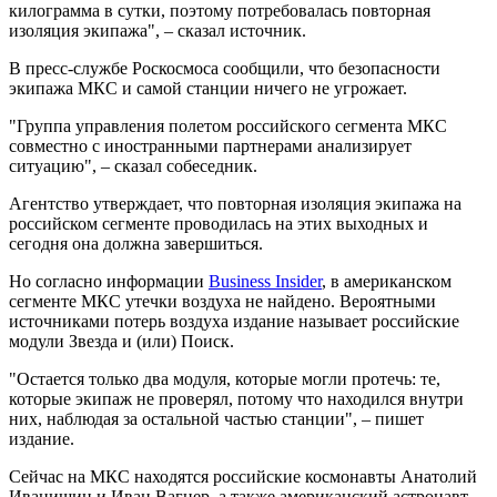
килограмма в сутки, поэтому потребовалась повторная
изоляция экипажа", – сказал источник.
В пресс-службе Роскосмоса сообщили, что безопасности
экипажа МКС и самой станции ничего не угрожает.
"Группа управления полетом российского сегмента МКС
совместно с иностранными партнерами анализирует
ситуацию", – сказал собеседник.
Агентство утверждает, что повторная изоляция экипажа на
российском сегменте проводилась на этих выходных и
сегодня она должна завершиться.
Но согласно информации
Business Insider
, в американском
сегменте МКС утечки воздуха не найдено. Вероятными
источниками потерь воздуха издание называет российские
модули Звезда и (или) Поиск.
"Остается только два модуля, которые могли протечь: те,
которые экипаж не проверял, потому что находился внутри
них, наблюдая за остальной частью станции", – пишет
издание.
Сейчас на МКС находятся российские космонавты Анатолий
Иванишин и Иван Вагнер, а также американский астронавт