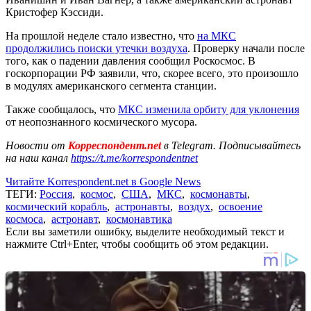
Кристофер Кэссиди.
На прошлой неделе стало известно, что
на МКС
продолжились поиски утечки воздуха
. Проверку начали после
того, как о падении давления сообщил Роскосмос. В
госкорпорации РФ заявили, что, скорее всего, это произошло
в модулях американского сегмента станции.
Также сообщалось, что
МКС изменила орбиту для уклонения
от неопознанного космического мусора.
Новости от
Корреспондент.net
в Telegram. Подписывайтесь
на наш канал
https://t.me/korrespondentnet
Читайте Korrespondent.net в Google News
ТЕГИ:
Россия
,
космос
,
США
,
МКС
,
космонавты
,
космический корабль
,
астронавты
,
воздух
,
освоение
космоса
,
астронавт
,
космонавтика
Если вы заметили ошибку, выделите необходимый текст и
нажмите Ctrl+Enter, чтобы сообщить об этом редакции.