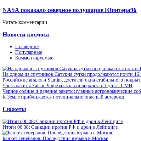
NASA показало северное полушарие Юпитера
9
6
Читать комментарии
Новости космоса
Последние
Популярные
Комментируемые
На одном из спутников Сатурна сутки продолжаются почти 16
Российские аналоги Starlink достигли окна стабильного покры
Часть ракеты Falcon 9 врезалась в поверхность Луны - СМИ
Черное солнце и падение ракеты: главные астрономические соб
К Земле приближается потенциально опасный астероид
Сюжеты
Итоги 06.08: Санкции против РФ и дрон в Лейпциге
Банкет генералов. Последствия взрыва в Москве