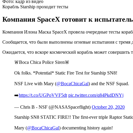
Фото: кадр из видео
Корабль Starship проходит тесты
Компания SpaceX готовит к испытательн
Компания Илона Маска SpaceX провела очередные тесты корабля
Сообщается, что были выполнены огневые испытания с тремя д
Ожидается, что вскоре космический корабль может совершить 
🚨Boca Chica Police Siren🚨
Ok folks. *Potential* Static Fire Test for Starship SN8!
NSF Live with Mary (
@BocaChicaGal
) and the NSF Squad.
➡️
https://t.co/UGPoVVF5dt
pic.twitter.com/q84PkdDNYj
— Chris B - NSF (@NASASpaceflight)
October 20, 2020
Starship SN8 STATIC FIRE!! The first-ever triple Raptor Static
Mary (
@BocaChicaGal
) documenting history again!