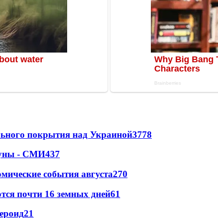
ильного покрытия над Украиной
3778
Луны - СМИ
437
омические события августа
270
тся почти 16 земных дней
61
тероид
21