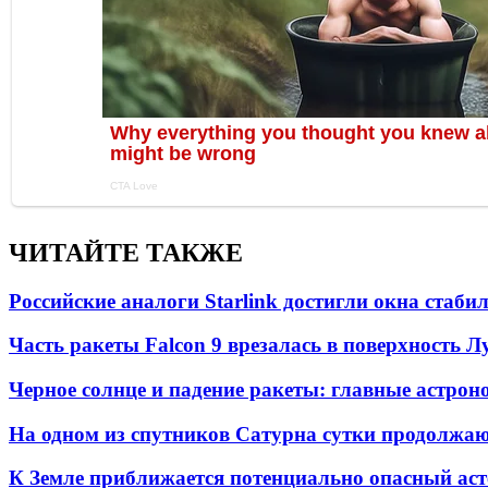
ЧИТАЙТЕ ТАКЖЕ
Российские аналоги Starlink достигли окна стаб
Часть ракеты Falcon 9 врезалась в поверхность 
Черное солнце и падение ракеты: главные астрон
На одном из спутников Сатурна сутки продолжаю
К Земле приближается потенциально опасный ас