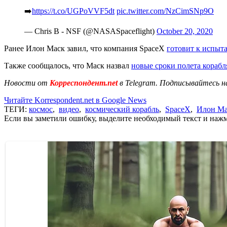
➡️
https://t.co/UGPoVVF5dt
pic.twitter.com/NzCimSNp9O
— Chris B - NSF (@NASASpaceflight)
October 20, 2020
Ранее Илон Маск завил, что компания SpaceX
готовит к испыт
Также сообщалось, что Маск назвал
новые сроки полета корабл
Новости от
Корреспондент.net
в Telegram. Подписывайтесь н
Читайте Korrespondent.net в Google News
ТЕГИ:
космос
,
видео
,
космический корабль
,
SpaceX
,
Илон Ма
Если вы заметили ошибку, выделите необходимый текст и нажми