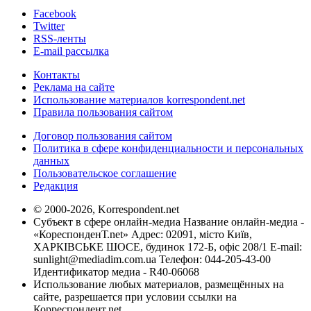
Facebook
Twitter
RSS-ленты
E-mail рассылка
Контакты
Реклама на сайте
Использование материалов korrespondent.net
Правила пользования сайтом
Договор пользования сайтом
Политика в сфере конфиденциальности и персональных
данных
Пользовательское соглашение
Редакция
© 2000-2026, Korrespondent.net
Субъект в сфере онлайн-медиа Название онлайн-медиа -
«КореспонденТ.net» Адрес: 02091, місто Київ,
ХАРКІВСЬКЕ ШОСЕ, будинок 172-Б, офіс 208/1 E-mail:
sunlight@mediadim.com.ua
Телефон: 044-205-43-00
Идентификатор медиа - R40-06068
Использование любых материалов, размещённых на
сайте, разрешается при условии ссылки на
Корреспондент.net.