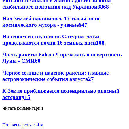
Российские аналоги Starlink достигли окна
стабильного покрытия над Украиной
3868
Над Землей накопилось 17 тысяч тонн
космического мусора - ученые
647
На одном из спутников Сатурна сутки
продолжаются почти 16 земных дней
108
Часть ракеты Falcon 9 врезалась в поверхность
Луны - СМИ
60
Черное солнце и падение ракеты: главные
астрономические события августа
27
К Земле приближается потенциально опасный
астероид
15
Читать комментарии
Полная версия сайта