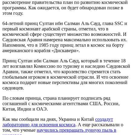
рассмотрение правительства план по развитию космической
программы. Как ожидается, он будет обнародован позже в
этом году.
64-летний принц Султан ибн Салман Аль Сауд, глава SSC и
первый космонавт арабской страны, отметил, что в
космической сфере существует множество возможностей. И
Саудовская Аравия намерена максимально использовать их.
Напомним, что в 1985 году принц летал в космос на борту
американского корабля «Дискавери».
Принц Султан ибн Салман Аль Сауд, который в течение 18
лет возглавлял Комиссию по туризму и наследию Саудовской
Аравии, также отметил, что королевство стремится стать
глобальным игроком в космической отрасли. И что освоение
космоса подарит новые перспективы для многих поколений
саудовцев.
По словам принца, страна планирует подписать ряд
соглашений с космическими агентствами США, России,
Китая, Индии и ОАЭ.
Как мы сообщали на днях, Украина и Китай
создадут
лабораторию для освоения космоса
. А еще рассказывали о
том, что ученые
научились превращать лунную пыль в