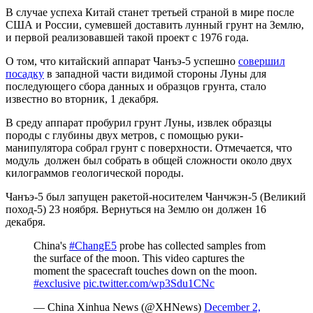
В случае успеха Китай станет третьей страной в мире после
США и России, сумевшей доставить лунный грунт на Землю,
и первой реализовавшей такой проект с 1976 года.
О том, что китайский аппарат Чанъэ-5 успешно
совершил
посадку
в западной части видимой стороны Луны для
последующего сбора данных и образцов грунта, стало
известно во вторник, 1 декабря.
В среду аппарат пробурил грунт Луны, извлек образцы
породы с глубины двух метров, с помощью руки-
манипулятора собрал грунт с поверхности. Отмечается, что
модуль должен был собрать в общей сложности около двух
килограммов геологической породы.
Чанъэ-5 был запущен ракетой-носителем Чанчжэн-5 (Великий
поход-5) 23 ноября. Вернуться на Землю он должен 16
декабря.
China's
#ChangE5
probe has collected samples from
the surface of the moon. This video captures the
moment the spacecraft touches down on the moon.
#exclusive
pic.twitter.com/wp3Sdu1CNc
— China Xinhua News (@XHNews)
December 2,