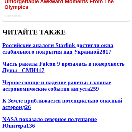
ЧИТАЙТЕ ТАКЖЕ
Российские аналоги Starlink достигли окна
стабильного покрытия над Украиной
2817
Часть ракеты Falcon 9 врезалась в поверхность
Луны - СМИ
417
Черное солнце и падение ракеты: главные
астрономические события августа
259
К Земле приближается потенциально опасный
астероид
26
NASA показало северное полушарие
Юпитера
13
6