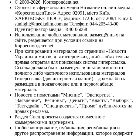
© 2000-2026, Korrespondent.net
Субъект в сфере онлайн-медиа Название онлайн-медиа -
«КореспонденТ.net» Адрес: 02091, місто Київ,
ХАРКІВСЬКЕ ШОСЕ, будинок 172-Б, офіс 208/1 E-mail:
sunlight@mediadim.com.ua
Телефон: 044-205-43-00
Идентификатор медиа - R40-06068
Использование любых материалов, размещённых на
сайте, разрешается при условии ссылки на
Корреспондент.net.
При копировании материалов со страницы «Новости
Украины и мира», для интернет-изданий – обязательна
прямая открытая для поисковых систем гиперссылка.
Ссылка должна быть размещена в независимости от
полного либо частичного использования материалов.
Гиперссылка (для интернет- изданий) – должна быть
размещена в подзаголовке или в первом абзаце
материала.
Новости с пометками "Мнение", "Экспертиза",
"Заявление", "Регионы", "Деньги", "Власть", "Выборы",
"Тест-драйв", "Спецпроекты", "Промо" публикуются на
правах рекламы.
Раздел Спецпроекты создается совместно с
коммерческими партнерами.
Любое копирование, публикация, републикация и
другое распространение информации, которое содержит