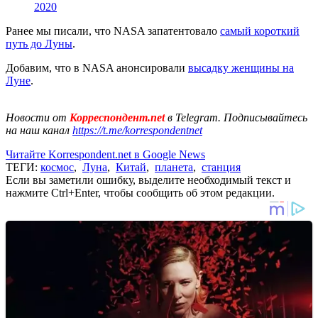
2020
Ранее мы писали, что NASA запатентовало
самый короткий
путь до Луны
.
Добавим, что в NASA анонсировали
высадку женщины на
Луне
.
Новости от
Корреспондент.net
в Telegram. Подписывайтесь
на наш канал
https://t.me/korrespondentnet
Читайте Korrespondent.net в Google News
ТЕГИ:
космос
,
Луна
,
Китай
,
планета
,
станция
Если вы заметили ошибку, выделите необходимый текст и
нажмите Ctrl+Enter, чтобы сообщить об этом редакции.