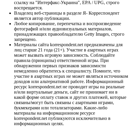
ссылку на "Интерфакс-Украина", EPA / UPG, строго
воспрещается.
Владелец веб-страницы в разделе Я- Корреспондент
является автор публикации.
Любое копирование, перепечатка и воспроизведение
фотографий и/или аудиовизуальных материалов,
принадлежащих правообладателю Getty Images, строго
запрещено.
Материалы сайта korrespondent.net предназначены для
лиц старше 21 года (21+). Участие в азартных играх
может вызвать игровую зависимость. Соблюдайте
правила (принципы) ответственной игры. При
обнаружении первых признаков зависимости
немедленно обратитесь к специалисту. Помните, что
участие в азартных играх не может являться источником
доходов или альтернативой работе. Информационный
ресурс korrespondent.net не проводит игры на реальные
и/или виртуальные деньги, сайт не принимает ни в
какой форме оплату ставок и других платежей, которые
связаны/могут быть связаны с азартными играми,
букмекерами или тотализаторами. Какие-либо
материалы на информационном ресурсе
korrespondent.net публикуются исключительно в
информационных целях.