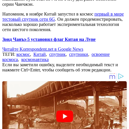
серии Чанчжэн.
Напомним, в ноябре Китай запустил в космос
первый в мире
тестовый спутник сети 6G
. Он должен продемонстрировать,
насколько хорошо работает экспериментальная технология
сети шестого поколения.
Зонд Чанъэ-5 установил флаг Китая на Луне
Читайте Korrespondent.net в Google News
ТЕГИ:
космос
,
Китай
,
спутник
,
спутники
,
освоение
космоса
,
космонавтика
Если вы заметили ошибку, выделите необходимый текст и
нажмите Ctrl+Enter, чтобы сообщить об этом редакции.