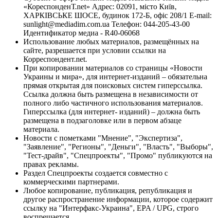
«КореспонденТ.net» Адрес: 02091, місто Київ,
ХАРКІВСЬКЕ ШОСЕ, будинок 172-Б, офіс 208/1 E-mail:
sunlight@mediadim.com.ua
Телефон: 044-205-43-00
Идентификатор медиа - R40-06068
Использование любых материалов, размещённых на
сайте, разрешается при условии ссылки на
Корреспондент.net.
При копировании материалов со страницы «Новости
Украины и мира», для интернет-изданий – обязательна
прямая открытая для поисковых систем гиперссылка.
Ссылка должна быть размещена в независимости от
полного либо частичного использования материалов.
Гиперссылка (для интернет- изданий) – должна быть
размещена в подзаголовке или в первом абзаце
материала.
Новости с пометками "Мнение", "Экспертиза",
"Заявление", "Регионы", "Деньги", "Власть", "Выборы",
"Тест-драйв", "Спецпроекты", "Промо" публикуются на
правах рекламы.
Раздел Спецпроекты создается совместно с
коммерческими партнерами.
Любое копирование, публикация, републикация и
другое распространение информации, которое содержит
ссылку на "Интерфакс-Украина", EPA / UPG, строго
воспрещается.