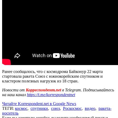
Ранее сообщалось, что с космодрома Байконур 22 марта
стартовала ракета Союз с южнокорейским спутником и
кластером полезных нагрузок из 18 стран.
Новости от
Корреспондент.net
в Telegram. Подписывайтесь
на наш канал
https://t.me/korrespondentnet
Читайте Korrespondent.net в Google News
ТЕГИ:
космос
,
спутники
,
союз
,
Роскосмос
,
видео
,
ракета-
носитель
Если вы заметили ошибку, выделите необходимый текст и