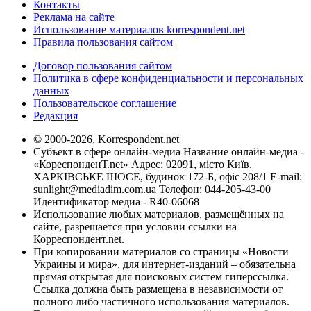
Контакты
Реклама на сайте
Использование материалов korrespondent.net
Правила пользования сайтом
Договор пользования сайтом
Политика в сфере конфиденциальности и персональных
данных
Пользовательское соглашение
Редакция
© 2000-2026, Korrespondent.net
Субъект в сфере онлайн-медиа Название онлайн-медиа -
«КореспонденТ.net» Адрес: 02091, місто Київ,
ХАРКІВСЬКЕ ШОСЕ, будинок 172-Б, офіс 208/1 E-mail:
sunlight@mediadim.com.ua
Телефон: 044-205-43-00
Идентификатор медиа - R40-06068
Использование любых материалов, размещённых на
сайте, разрешается при условии ссылки на
Корреспондент.net.
При копировании материалов со страницы «Новости
Украины и мира», для интернет-изданий – обязательна
прямая открытая для поисковых систем гиперссылка.
Ссылка должна быть размещена в независимости от
полного либо частичного использования материалов.