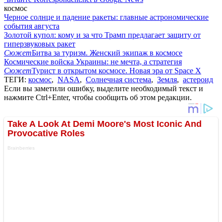
космос
Черное солнце и падение ракеты: главные астрономические
события августа
Золотой купол: кому и за что Трамп предлагает защиту от
гиперзвуковых ракет
Сюжет
Битва за туризм. Женский экипаж в космосе
Космические войска Украины: не мечта, а стратегия
Сюжет
Турист в открытом космосе. Новая эра от Space X
ТЕГИ:
космос
,
NASA
,
Солнечная система
,
Земля
,
астероид
Если вы заметили ошибку, выделите необходимый текст и
нажмите Ctrl+Enter, чтобы сообщить об этом редакции.