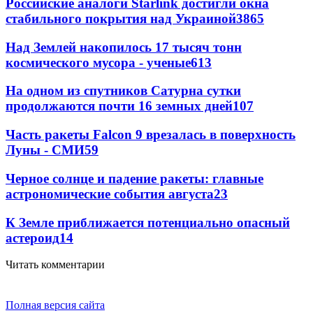
Российские аналоги Starlink достигли окна
стабильного покрытия над Украиной
3865
Над Землей накопилось 17 тысяч тонн
космического мусора - ученые
613
На одном из спутников Сатурна сутки
продолжаются почти 16 земных дней
107
Часть ракеты Falcon 9 врезалась в поверхность
Луны - СМИ
59
Черное солнце и падение ракеты: главные
астрономические события августа
23
К Земле приближается потенциально опасный
астероид
14
Читать комментарии
Полная версия сайта