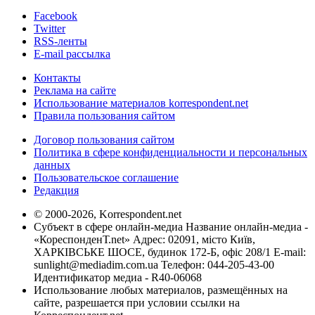
Facebook
Twitter
RSS-ленты
E-mail рассылка
Контакты
Реклама на сайте
Использование материалов korrespondent.net
Правила пользования сайтом
Договор пользования сайтом
Политика в сфере конфиденциальности и персональных
данных
Пользовательское соглашение
Редакция
© 2000-2026, Korrespondent.net
Субъект в сфере онлайн-медиа Название онлайн-медиа -
«КореспонденТ.net» Адрес: 02091, місто Київ,
ХАРКІВСЬКЕ ШОСЕ, будинок 172-Б, офіс 208/1 E-mail:
sunlight@mediadim.com.ua
Телефон: 044-205-43-00
Идентификатор медиа - R40-06068
Использование любых материалов, размещённых на
сайте, разрешается при условии ссылки на