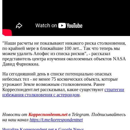
"Наши расчеты не показывают никакого риска столкновения,
по крайней мере в ближайшие 100 лет... Так что теперь мы
можем удалить Апофис из списка рисков", - рассказал
представитель центра изучения околоземных объектов NASA
Давид Фарноккиа.
На сегодняшний день в списке потенциально опасных
небесных тел - не менее 75 космических объекта, которые
угрожают Земле возможным столкновением. Ранее
Корреспондент.net рассказывал, какие существуют
стратегии
избежания столкновения с астероидом
.
Новости от
Корреспондент.net
в Telegram. Подписывайтесь
на наш канал
https://t.me/korrespondentnet
Читайте Korrespondent.net в Google News