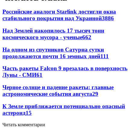
Российские аналоги Starlink достигли окна
стабильного покрытия над Украиной
3886
Над Землей накопилось 17 тысяч тонн
космического мусора - ученые
662
На одном из спутников Сатурна сутки
продолжаются почти 16 земных дней
111
Часть ракеты Falcon 9 врезалась в поверхность
Луны - СМИ
61
Черное солнце и падение ракеты: главные
астрономические события августа
29
К Земле приближается потенциально опасный
астероид
15
Читать комментарии