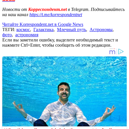
Новости от
Корреспондент.net
в Telegram. Подписывайтесь
на наш канал
https://t.me/korrespondentnet
Читайте Korrespondent.net в Google News
ТЕГИ:
космос
,
Галактика
,
Млечный путь
,
Астрономы
,
фото
,
астрономия
Если вы заметили ошибку, выделите необходимый текст и
нажмите Ctrl+Enter, чтобы сообщить об этом редакции.