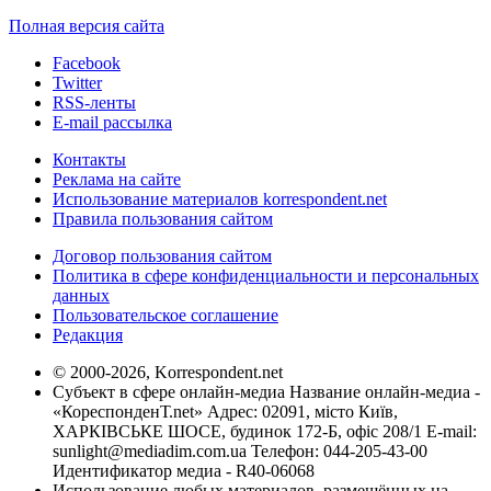
Полная версия сайта
Facebook
Twitter
RSS-ленты
E-mail рассылка
Контакты
Реклама на сайте
Использование материалов korrespondent.net
Правила пользования сайтом
Договор пользования сайтом
Политика в сфере конфиденциальности и персональных
данных
Пользовательское соглашение
Редакция
© 2000-2026, Korrespondent.net
Субъект в сфере онлайн-медиа Название онлайн-медиа -
«КореспонденТ.net» Адрес: 02091, місто Київ,
ХАРКІВСЬКЕ ШОСЕ, будинок 172-Б, офіс 208/1 E-mail:
sunlight@mediadim.com.ua
Телефон: 044-205-43-00
Идентификатор медиа - R40-06068
Использование любых материалов, размещённых на