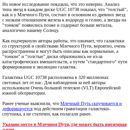
Но новое исследование показало, что это неверно. Анализ
типа звезд в каждом диске UGC 10738 показал, что "толстый",
как и у Млечного Пути, состоит в основном из древних звезд
с низким отношением железа к водороду и гелию, а звезды на
"тонком" появились позже и содержат больше металла,
аналогично нашему Солнцу.
Как подчеркнули авторы работы, это означает, что галактики
со структурой и свойствами Млечного Пути, вероятно, очень
распространены и могут быть описаны как нормальные, а
"тонкие" и "толстые" диски образовались не из-за
катастрофических вмешательств, а путем "стандартного" пути
формирования и эволюции галактик.
Галактика UGC 10738 расположена в 320 миллионах
световых лет от нас. Для наблюдения за ней авторы
использовали Очень большой телескоп (VLT) Европейской
южной обсерватории.
Ранее ученые выяснили, что
Млечный Путь скручивается и
деформируется
под действием гравитации галактики-
спутника, а не статичен, как полагали ранее.
Указано место в Млечном Пути, где может быть внеземная
жизнь