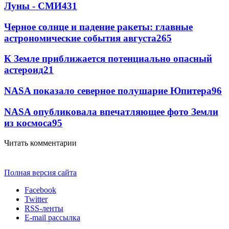
Луны - СМИ
431
Черное солнце и падение ракеты: главные
астрономические события августа
265
К Земле приближается потенциально опасный
астероид
21
NASA показало северное полушарие Юпитера
9
6
NASA опубликовала впечатляющее фото Земли
из космоса
9
5
Читать комментарии
Полная версия сайта
Facebook
Twitter
RSS-ленты
E-mail рассылка