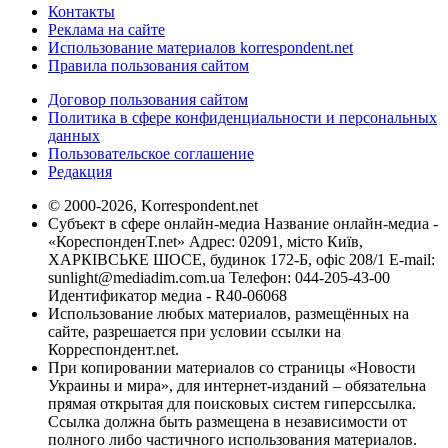
Контакты
Реклама на сайте
Использование материалов korrespondent.net
Правила пользования сайтом
Договор пользования сайтом
Политика в сфере конфиденциальности и персональных
данных
Пользовательское соглашение
Редакция
© 2000-2026, Korrespondent.net
Субъект в сфере онлайн-медиа Название онлайн-медиа -
«КореспонденТ.net» Адрес: 02091, місто Київ,
ХАРКІВСЬКЕ ШОСЕ, будинок 172-Б, офіс 208/1 E-mail:
sunlight@mediadim.com.ua
Телефон: 044-205-43-00
Идентификатор медиа - R40-06068
Использование любых материалов, размещённых на
сайте, разрешается при условии ссылки на
Корреспондент.net.
При копировании материалов со страницы «Новости
Украины и мира», для интернет-изданий – обязательна
прямая открытая для поисковых систем гиперссылка.
Ссылка должна быть размещена в независимости от
полного либо частичного использования материалов.