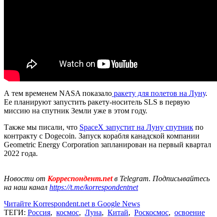
А тем временем NASA показало
ракету для полетов на Луну
.
Ее планируют запустить ракету-носитель SLS в первую
миссию на спутник Земли уже в этом году.
Также мы писали, что
SpaceX запустит на Луну спутник
по
контракту с Dogecoin. Запуск корабля канадской компании
Geometric Energy Corporation запланирован на первый квартал
2022 года.
Новости от
Корреспондент.net
в Telegram. Подписывайтесь
на наш канал
https://t.me/korrespondentnet
Читайте Korrespondent.net в Google News
ТЕГИ:
Россия
,
космос
,
Луна
,
Китай
,
Роскосмос
,
освоение