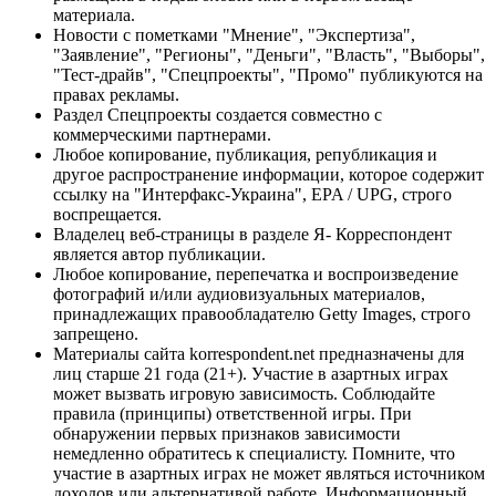
материала.
Новости с пометками "Мнение", "Экспертиза",
"Заявление", "Регионы", "Деньги", "Власть", "Выборы",
"Тест-драйв", "Спецпроекты", "Промо" публикуются на
правах рекламы.
Раздел Спецпроекты создается совместно с
коммерческими партнерами.
Любое копирование, публикация, републикация и
другое распространение информации, которое содержит
ссылку на "Интерфакс-Украина", EPA / UPG, строго
воспрещается.
Владелец веб-страницы в разделе Я- Корреспондент
является автор публикации.
Любое копирование, перепечатка и воспроизведение
фотографий и/или аудиовизуальных материалов,
принадлежащих правообладателю Getty Images, строго
запрещено.
Материалы сайта korrespondent.net предназначены для
лиц старше 21 года (21+). Участие в азартных играх
может вызвать игровую зависимость. Соблюдайте
правила (принципы) ответственной игры. При
обнаружении первых признаков зависимости
немедленно обратитесь к специалисту. Помните, что
участие в азартных играх не может являться источником
доходов или альтернативой работе. Информационный