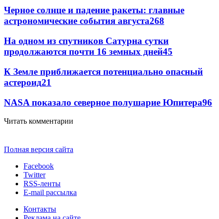
Черное солнце и падение ракеты: главные
астрономические события августа
268
На одном из спутников Сатурна сутки
продолжаются почти 16 земных дней
45
К Земле приближается потенциально опасный
астероид
21
NASA показало северное полушарие Юпитера
9
6
Читать комментарии
Полная версия сайта
Facebook
Twitter
RSS-ленты
E-mail рассылка
Контакты
Реклама на сайте