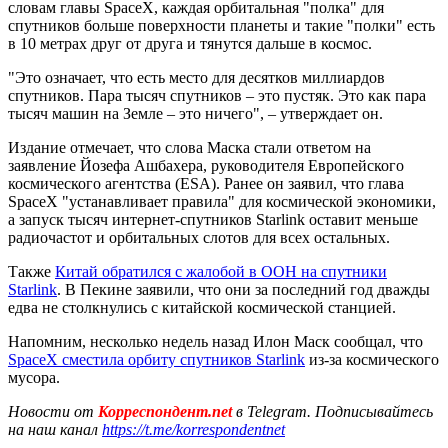
словам главы SpaceX, каждая орбитальная "полка" для
спутников больше поверхности планеты и такие "полки" есть
в 10 метрах друг от друга и тянутся дальше в космос.
"Это означает, что есть место для десятков миллиардов
спутников. Пара тысяч спутников – это пустяк. Это как пара
тысяч машин на Земле – это ничего", – утверждает он.
Издание отмечает, что слова Маска стали ответом на
заявление Йозефа Ашбахера, руководителя Европейского
космического агентства (ESA). Ранее он заявил, что глава
SpaceX "устанавливает правила" для космической экономики,
а запуск тысяч интернет-спутников Starlink оставит меньше
радиочастот и орбитальных слотов для всех остальных.
Также
Китай обратился с жалобой в ООН на спутники
Starlink
. В Пекине заявили, что они за последний год дважды
едва не столкнулись с китайской космической станцией.
Напомним, несколько недель назад Илон Маск сообщал, что
SpaceX сместила орбиту спутников Starlink
из-за космического
мусора.
Новости от
Корреспондент.net
в Telegram. Подписывайтесь
на наш канал
https://t.me/korrespondentnet