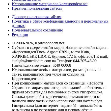
Использование материалов korrespondent.net
Правила пользования сайтом
Договор пользования сайтом
Политика в сфере конфиденциальности и персональных
данных
Пользовательское соглашение
Редакция
© 2000-2026, Korrespondent.net
Субъект в сфере онлайн-медиа Название онлайн-медиа -
«КореспонденТ.net» Адрес: 02091, місто Київ,
ХАРКІВСЬКЕ ШОСЕ, будинок 172-Б, офіс 208/1 E-mail:
sunlight@mediadim.com.ua
Телефон: 044-205-43-00
Идентификатор медиа - R40-06068
Использование любых материалов, размещённых на
сайте, разрешается при условии ссылки на
Корреспондент.net.
При копировании материалов со страницы «Новости
Украины и мира», для интернет-изданий – обязательна
прямая открытая для поисковых систем гиперссылка.
Ссылка должна быть размещена в независимости от
полного либо частичного использования материалов.
Гиперссылка (для интернет- изданий) – должна быть
размещена в подзаголовке или в первом абзаце