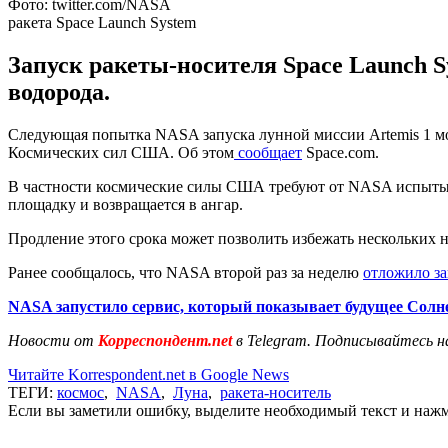
Фото: twitter.com/NASA
ракета Space Launch System
Запуск ракеты-носителя Space Launch S
водорода.
Следующая попытка NASA запуска лунной миссии Artemis 1 може
Космических сил США. Об этом
сообщает
Space.com.
В частности космические силы США требуют от NASA испытыват
площадку и возвращается в ангар.
Продление этого срока может позволить избежать нескольких не
Ранее сообщалось, что NASA второй раз за неделю
отложило з
NASA запустило сервис, который показывает будущее Солн
Новости от
Корреспондент.net
в Telegram. Подписывайтесь н
Читайте Korrespondent.net в Google News
ТЕГИ:
космос
,
NASA
,
Луна
,
ракета-носитель
Если вы заметили ошибку, выделите необходимый текст и нажми