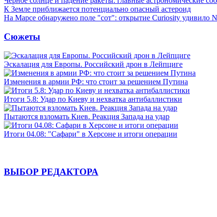
Черное солнце и падение ракеты: главные астрономические соб
К Земле приближается потенциально опасный астероид
На Марсе обнаружено поле "сот": открытие Curiosity удивило
Сюжеты
Эскалация для Европы. Российский дрон в Лейпциге
Изменения в армии РФ: что стоит за решением Путина
Итоги 5.8: Удар по Киеву и нехватка антибаллистики
Пытаются взломать Киев. Реакция Запада на удар
Итоги 04.08: "Сафари" в Херсоне и итоги операции
ВЫБОР РЕДАКТОРА