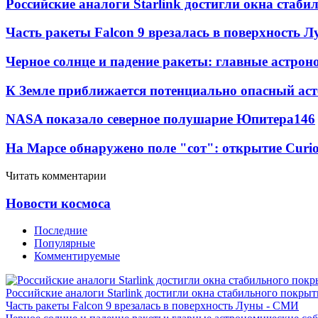
Российские аналоги Starlink достигли окна стаб
Часть ракеты Falcon 9 врезалась в поверхность 
Черное солнце и падение ракеты: главные астрон
К Земле приближается потенциально опасный ас
NASA показало северное полушарие Юпитера
14
6
На Марсе обнаружено поле "сот": открытие Curi
Читать комментарии
Новости космоса
Последние
Популярные
Комментируемые
Российские аналоги Starlink достигли окна стабильного покры
Часть ракеты Falcon 9 врезалась в поверхность Луны - СМИ