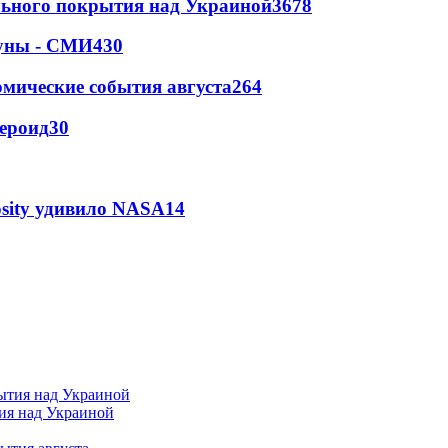
ильного покрытия над Украиной
3678
Луны - СМИ
430
омические события августа
264
тероид
30
osity удивило NASA
14
тия над Украиной