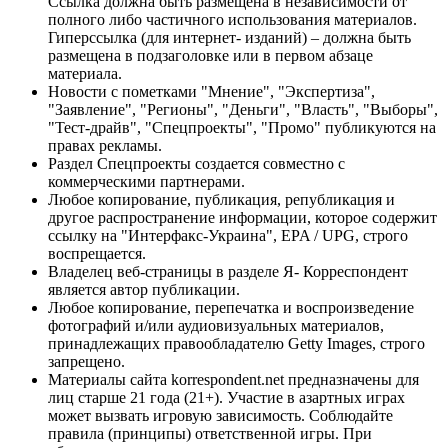
Ссылка должна быть размещена в независимости от
полного либо частичного использования материалов.
Гиперссылка (для интернет- изданий) – должна быть
размещена в подзаголовке или в первом абзаце
материала.
Новости с пометками "Мнение", "Экспертиза",
"Заявление", "Регионы", "Деньги", "Власть", "Выборы",
"Тест-драйв", "Спецпроекты", "Промо" публикуются на
правах рекламы.
Раздел Спецпроекты создается совместно с
коммерческими партнерами.
Любое копирование, публикация, републикация и
другое распространение информации, которое содержит
ссылку на "Интерфакс-Украина", EPA / UPG, строго
воспрещается.
Владелец веб-страницы в разделе Я- Корреспондент
является автор публикации.
Любое копирование, перепечатка и воспроизведение
фотографий и/или аудиовизуальных материалов,
принадлежащих правообладателю Getty Images, строго
запрещено.
Материалы сайта korrespondent.net предназначены для
лиц старше 21 года (21+). Участие в азартных играх
может вызвать игровую зависимость. Соблюдайте
правила (принципы) ответственной игры. При