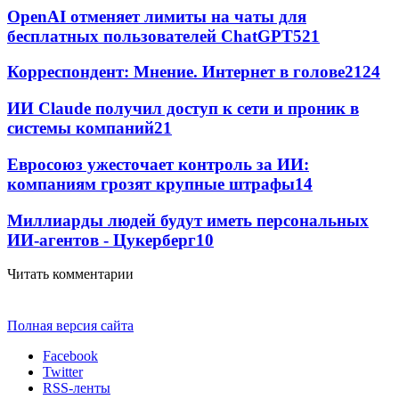
OpenAI отменяет лимиты на чаты для
бесплатных пользователей ChatGPT
521
Корреспондент: Мнение. Интернет в голове
21
24
ИИ Claude получил доступ к сети и проник в
системы компаний
21
Евросоюз ужесточает контроль за ИИ:
компаниям грозят крупные штрафы
14
Миллиарды людей будут иметь персональных
ИИ-агентов - Цукерберг
10
Читать комментарии
Полная версия сайта
Facebook
Twitter
RSS-ленты