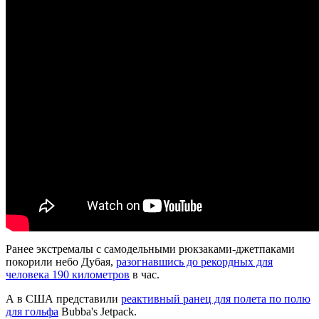
Ранее экстремалы с самодельными рюкзаками-джетпаками
покорили небо Дубая,
разогнавшись до рекордных для
человека 190 километров
в час.
А в США представили
реактивный ранец для полета по полю
для гольфа
Bubba's Jetpack.