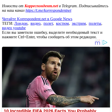
Новости от
Корреспондент.net
в Telegram. Подписывайтесь
на наш канал
https://t.me/korrespondentnet
Читайте Korrespondent.net в Google News
ТЕГИ:
Лондон
,
видео
,
полет
,
костюм
,
экстрим
,
полеты
,
видео youtube
Если вы заметили ошибку, выделите необходимый текст и
нажмите Ctrl+Enter, чтобы сообщить об этом редакции.