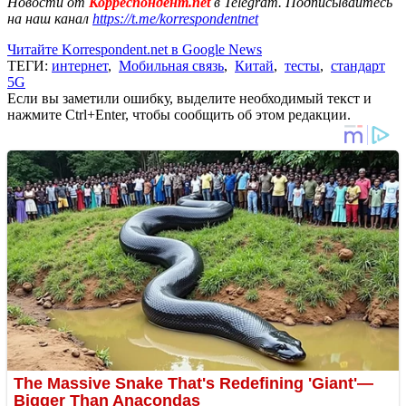
Новости от
Корреспондент.net
в Telegram. Подписывайтесь
на наш канал
https://t.me/korrespondentnet
Читайте Korrespondent.net в Google News
ТЕГИ:
интернет
,
Мобильная связь
,
Китай
,
тесты
,
стандарт
5G
Если вы заметили ошибку, выделите необходимый текст и
нажмите Ctrl+Enter, чтобы сообщить об этом редакции.