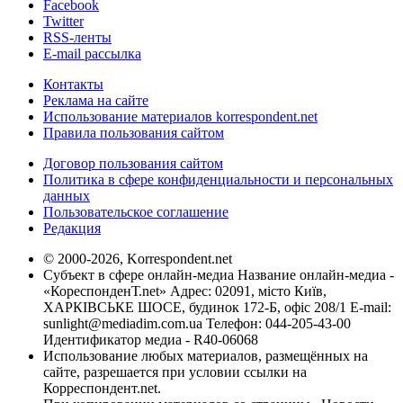
Facebook
Twitter
RSS-ленты
E-mail рассылка
Контакты
Реклама на сайте
Использование материалов korrespondent.net
Правила пользования сайтом
Договор пользования сайтом
Политика в сфере конфиденциальности и персональных
данных
Пользовательское соглашение
Редакция
© 2000-2026, Korrespondent.net
Субъект в сфере онлайн-медиа Название онлайн-медиа -
«КореспонденТ.net» Адрес: 02091, місто Київ,
ХАРКІВСЬКЕ ШОСЕ, будинок 172-Б, офіс 208/1 E-mail:
sunlight@mediadim.com.ua
Телефон: 044-205-43-00
Идентификатор медиа - R40-06068
Использование любых материалов, размещённых на
сайте, разрешается при условии ссылки на
Корреспондент.net.