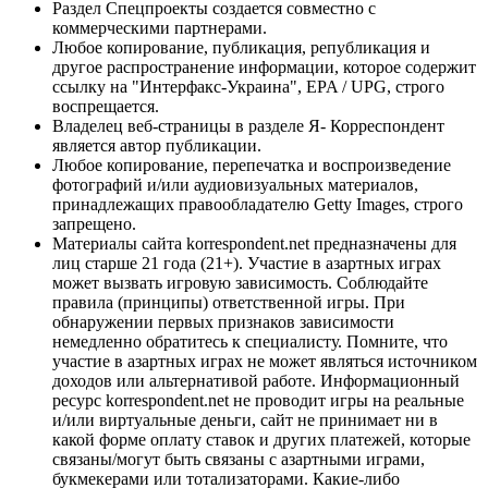
Раздел Спецпроекты создается совместно с
коммерческими партнерами.
Любое копирование, публикация, републикация и
другое распространение информации, которое содержит
ссылку на "Интерфакс-Украина", EPA / UPG, строго
воспрещается.
Владелец веб-страницы в разделе Я- Корреспондент
является автор публикации.
Любое копирование, перепечатка и воспроизведение
фотографий и/или аудиовизуальных материалов,
принадлежащих правообладателю Getty Images, строго
запрещено.
Материалы сайта korrespondent.net предназначены для
лиц старше 21 года (21+). Участие в азартных играх
может вызвать игровую зависимость. Соблюдайте
правила (принципы) ответственной игры. При
обнаружении первых признаков зависимости
немедленно обратитесь к специалисту. Помните, что
участие в азартных играх не может являться источником
доходов или альтернативой работе. Информационный
ресурс korrespondent.net не проводит игры на реальные
и/или виртуальные деньги, сайт не принимает ни в
какой форме оплату ставок и других платежей, которые
связаны/могут быть связаны с азартными играми,
букмекерами или тотализаторами. Какие-либо