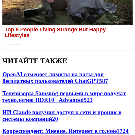
ЧИТАЙТЕ ТАКЖЕ
OpenAI отменяет лимиты на чаты для
бесплатных пользователей ChatGPT
587
Телевизоры Samsung первыми в мире получат
технологию HDR10+ Advanced
523
ИИ Claude получил доступ к сети и проник в
системы компаний
20
Корреспондент: Мнение. Интернет в голове
17
24