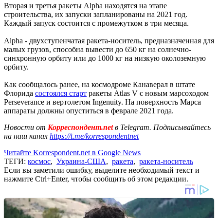
Вторая и третья ракеты Alpha находятся на этапе
строительства, их запуски запланированы на 2021 год.
Каждый запуск состоится с промежутком в три месяца.
Alpha - двухступенчатая ракета-носитель, предназначенная для
малых грузов, способна вывести до 650 кг на солнечно-
синхронную орбиту или до 1000 кг на низкую околоземную
орбиту.
Как сообщалось ранее, на космодроме Канаверал в штате
Флорида
состоялся старт
ракеты Atlas V с новым марсоходом
Perseverance и вертолетом Ingenuity. На поверхность Марса
аппараты должны опуститься в феврале 2021 года.
Новости от
Корреспондент.net
в Telegram. Подписывайтесь
на наш канал
https://t.me/korrespondentnet
Читайте Korrespondent.net в Google News
ТЕГИ:
космос
,
Украина-США
,
ракета
,
ракета-носитель
Если вы заметили ошибку, выделите необходимый текст и
нажмите Ctrl+Enter, чтобы сообщить об этом редакции.