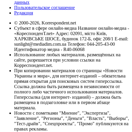
данных
Пользовательское соглашение
Редакция
© 2000-2026, Korrespondent.net
Субъект в сфере онлайн-медиа Название онлайн-медиа -
«КореспонденТ.net» Адрес: 02091, місто Київ,
ХАРКІВСЬКЕ ШОСЕ, будинок 172-Б, офіс 208/1 E-mail:
sunlight@mediadim.com.ua
Телефон: 044-205-43-00
Идентификатор медиа - R40-06068
Использование любых материалов, размещённых на
сайте, разрешается при условии ссылки на
Корреспондент.net.
При копировании материалов со страницы «Новости
Украины и мира», для интернет-изданий – обязательна
прямая открытая для поисковых систем гиперссылка.
Ссылка должна быть размещена в независимости от
полного либо частичного использования материалов.
Гиперссылка (для интернет- изданий) – должна быть
размещена в подзаголовке или в первом абзаце
материала.
Новости с пометками "Мнение", "Экспертиза",
"Заявление", "Регионы", "Деньги", "Власть", "Выборы",
"Тест-драйв", "Спецпроекты", "Промо" публикуются на
правах рекламы.