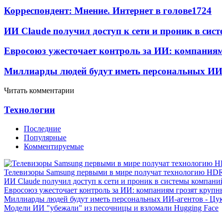
Корреспондент: Мнение. Интернет в голове
17
24
ИИ Claude получил доступ к сети и проник в си
Евросоюз ужесточает контроль за ИИ: компания
Миллиарды людей будут иметь персональных ИИ-
Читать комментарии
Технологии
Последние
Популярные
Комментируемые
Телевизоры Samsung первыми в мире получат технологию HD
ИИ Claude получил доступ к сети и проник в системы компани
Евросоюз ужесточает контроль за ИИ: компаниям грозят круп
Миллиарды людей будут иметь персональных ИИ-агентов - Цу
Модели ИИ "убежали" из песочницы и взломали Hugging Face