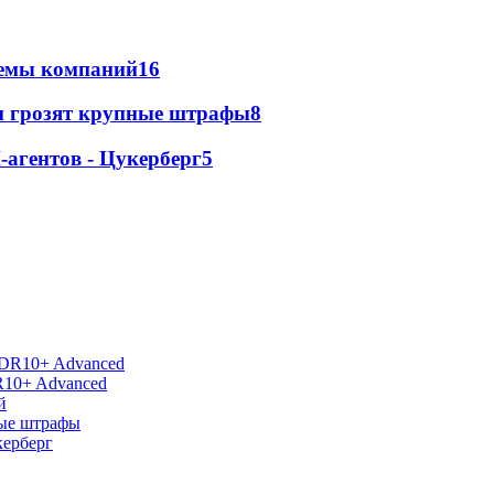
стемы компаний
16
м грозят крупные штрафы
8
агентов - Цукерберг
5
R10+ Advanced
й
ные штрафы
керберг