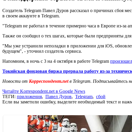
Создатель Telegram Павел Дуров рассказал о причинах сбоя мес
в своем аккаунте в Telegram.
"Telegram не работал в течение примерно часа в Европе из-за а
Также он сообщил о тех шагах, которые были предприняты для
"Мы уже устранили неполадки в приложении для iOS, обновлен
будущем", - уточнил создатель сервиса.
Напомним, в ночь с 3 на 4 октября в работе Telegram
произошел
Токийская фондовая биржа прервала работу из-за техничес
Новости от
Корреспондент.net
в Telegram. Подписывайтесь н
Читайте Korrespondent.net в Google News
ТЕГИ:
приложения
,
Павел Дуров
,
Telegram
,
сбой
Если вы заметили ошибку, выделите необходимый текст и нажми