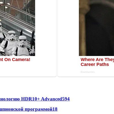
ехнологию HDR10+ Advanced
594
х шпионской программой
18