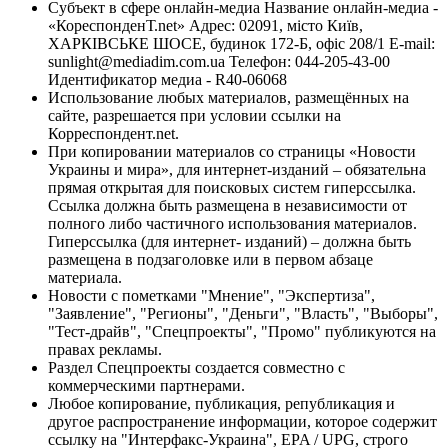
Субъект в сфере онлайн-медиа Название онлайн-медиа -
«КореспонденТ.net» Адрес: 02091, місто Київ,
ХАРКІВСЬКЕ ШОСЕ, будинок 172-Б, офіс 208/1 E-mail:
sunlight@mediadim.com.ua
Телефон: 044-205-43-00
Идентификатор медиа - R40-06068
Использование любых материалов, размещённых на
сайте, разрешается при условии ссылки на
Корреспондент.net.
При копировании материалов со страницы «Новости
Украины и мира», для интернет-изданий – обязательна
прямая открытая для поисковых систем гиперссылка.
Ссылка должна быть размещена в независимости от
полного либо частичного использования материалов.
Гиперссылка (для интернет- изданий) – должна быть
размещена в подзаголовке или в первом абзаце
материала.
Новости с пометками "Мнение", "Экспертиза",
"Заявление", "Регионы", "Деньги", "Власть", "Выборы",
"Тест-драйв", "Спецпроекты", "Промо" публикуются на
правах рекламы.
Раздел Спецпроекты создается совместно с
коммерческими партнерами.
Любое копирование, публикация, републикация и
другое распространение информации, которое содержит
ссылку на "Интерфакс-Украина", EPA / UPG, строго