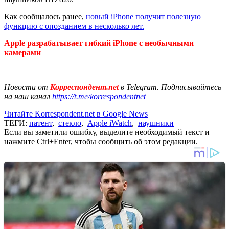
Как сообщалось ранее,
новый iPhone получит полезную
функцию с опозданием в несколько лет.
Apple разрабатывает гибкий iPhone с необычными
камерами
Новости от
Корреспондент.net
в Telegram. Подписывайтесь
на наш канал
https://t.me/korrespondentnet
Читайте Korrespondent.net в Google News
ТЕГИ:
патент
,
стекло
,
Apple iWatch
,
наушники
Если вы заметили ошибку, выделите необходимый текст и
нажмите Ctrl+Enter, чтобы сообщить об этом редакции.