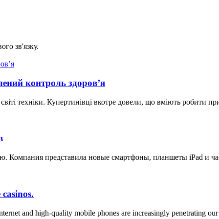
ого зв'язку.
лений контроль здоров’я
 світі техніки. Купертинівці вкотре довели, що вміють робити п
в
ю. Компания представила новые смартфоны, планшеты iPad и ча
 casinos.
 Internet and high-quality mobile phones are increasingly penetrating ou