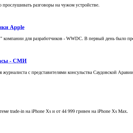
 прослушивать разговоры на чужом устройстве.
нки Apple
й" компании для разработчиков - WWDC. В первый день было пр
часы - СМИ
ия журналиста с представителями консульства Саудовской Арави
ме trade-in на iPhone Xs и от 44 999 гривен на iPhone Xs Max.