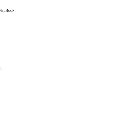
 MacBook.
le.