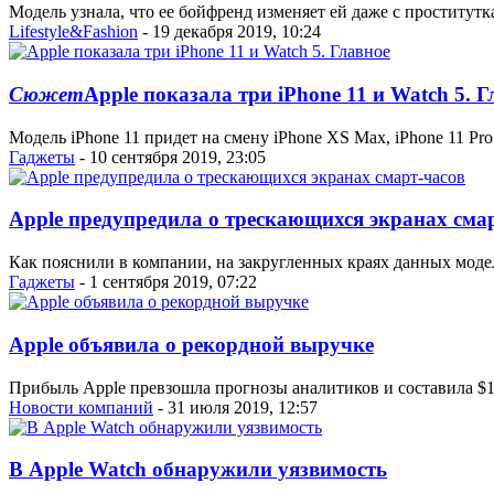
Модель узнала, что ее бойфренд изменяет ей даже с проститутк
Lifestyle&Fashion
- 19 декабря 2019, 10:24
Сюжет
Apple показала три iPhone 11 и Watch 5. Г
Модель iPhone 11 придет на смену iPhone XS Max, iPhone 11 Pro
Гаджеты
- 10 сентября 2019, 23:05
Apple предупредила о трескающихся экранах сма
Как пояснили в компании, на закругленных краях данных моде
Гаджеты
- 1 сентября 2019, 07:22
Apple объявила о рекордной выручке
Прибыль Apple превзошла прогнозы аналитиков и составила $10
Новости компаний
- 31 июля 2019, 12:57
В Apple Watch обнаружили уязвимость