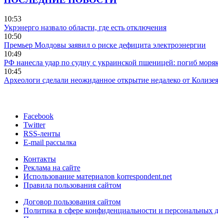
10:53
Укрэнерго назвало области, где есть отключения
10:50
Премьер Молдовы заявил о риске дефицита электроэнергии
10:49
РФ нанесла удар по судну с украинской пшеницей: погиб моря
10:45
Археологи сделали неожиданное открытие недалеко от Колизе
Facebook
Twitter
RSS-ленты
E-mail рассылка
Контакты
Реклама на сайте
Использование материалов korrespondent.net
Правила пользования сайтом
Договор пользования сайтом
Политика в сфере конфиденциальности и персональных 