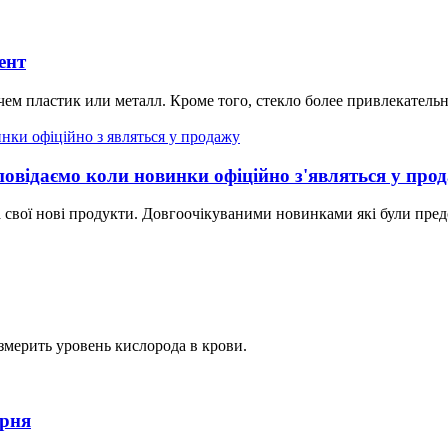
ент
ем пластик или металл. Кроме того, стекло более привлекательн
зповідаємо коли новинки офіційно з'являться у про
 свої нові продукти. Довгоочікуваними новинками які були предст
змерить уровень кислорода в крови.
арня