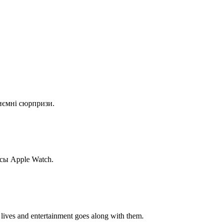
риємні сюрпризи.
сы Apple Watch.
r lives and entertainment goes along with them.