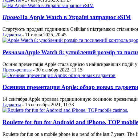
Промо
На Apple Watch в Україні запрацює eSIM
Стартують продажі годинників Cellular з підтримкою стільников
Гаджеты
- 11 июля 2025, 20:45
Реклама
Apple Watch 8: улюблений розмір та поси
Осіння презентація Apple стала однією з найяскравіших подій у
Пресс-релизы
- 30 октября 2022, 11:15
Осенняя презентация Apple: обзор новых гаджето
14 сентября Apple провела традиционную осеннюю презентаци
Гаджеты
- 15 сентября 2021, 11:33
Roulette for fun for Android and iPhone. TOP mobile
Roulette for fun on a mobile phone is a trend of the last 7 years. The