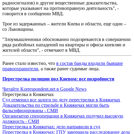
радиосигналов) и другие вещественные доказательства,
которые указывают на противоправную деятельность", -
говорится в сообщении МВД.
Трое из задержанных – жители Киева и области, еще один –
со Львовщины.
"Злоумышленники обоснованно подозреваются в совершении
ряда разбойных нападений на квартиры и офисы киевлян и
жителей области", - отмечают в МВД.
Ранее стало известно, что
в состав банды входили бывшие
правоохранители
, а также ранее судимые лица.
Перестрелка полиции под Киевом: все подробности
Читайте Korrespondent.net в Google News
Перестрелка в Княжичах
Суд отменил все залоги по делу перестрелки в Княжичах
Доказательства по стрельбе в Княжичах могли быть
фальсифицированы - СМИ
Организатор спецоперации в Княжичах получил высокую
должность - СМИ
Перестрелка в Княжичах: дело направили в суд
Перестрелка в Княжичах: ГПУ завершила расследование дела