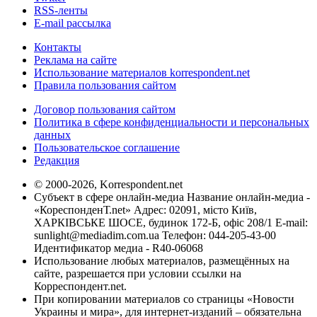
RSS-ленты
E-mail рассылка
Контакты
Реклама на сайте
Использование материалов korrespondent.net
Правила пользования сайтом
Договор пользования сайтом
Политика в сфере конфиденциальности и персональных
данных
Пользовательское соглашение
Редакция
© 2000-2026, Korrespondent.net
Субъект в сфере онлайн-медиа Название онлайн-медиа -
«КореспонденТ.net» Адрес: 02091, місто Київ,
ХАРКІВСЬКЕ ШОСЕ, будинок 172-Б, офіс 208/1 E-mail:
sunlight@mediadim.com.ua
Телефон: 044-205-43-00
Идентификатор медиа - R40-06068
Использование любых материалов, размещённых на
сайте, разрешается при условии ссылки на
Корреспондент.net.
При копировании материалов со страницы «Новости
Украины и мира», для интернет-изданий – обязательна