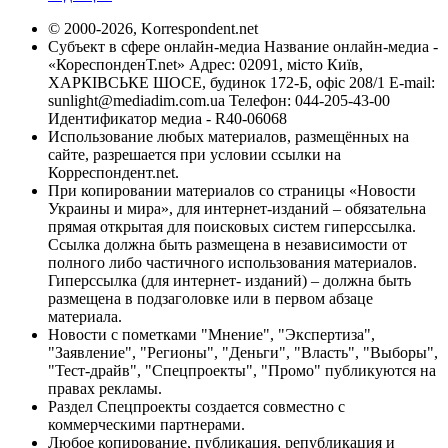
© 2000-2026, Korrespondent.net
Субъект в сфере онлайн-медиа Название онлайн-медиа -
«КореспонденТ.net» Адрес: 02091, місто Київ,
ХАРКІВСЬКЕ ШОСЕ, будинок 172-Б, офіс 208/1 E-mail:
sunlight@mediadim.com.ua
Телефон: 044-205-43-00
Идентификатор медиа - R40-06068
Использование любых материалов, размещённых на
сайте, разрешается при условии ссылки на
Корреспондент.net.
При копировании материалов со страницы «Новости
Украины и мира», для интернет-изданий – обязательна
прямая открытая для поисковых систем гиперссылка.
Ссылка должна быть размещена в независимости от
полного либо частичного использования материалов.
Гиперссылка (для интернет- изданий) – должна быть
размещена в подзаголовке или в первом абзаце
материала.
Новости с пометками "Мнение", "Экспертиза",
"Заявление", "Регионы", "Деньги", "Власть", "Выборы",
"Тест-драйв", "Спецпроекты", "Промо" публикуются на
правах рекламы.
Раздел Спецпроекты создается совместно с
коммерческими партнерами.
Любое копирование, публикация, републикация и