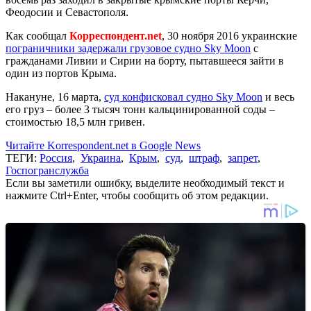
Феодосии и Севастополя.
Как сообщал
Корреспондент.net
, 30 ноября 2016 украинские
пограничники задержали грузовое судно Sky Moon
с
гражданами Ливии и Сирии на борту, пытавшееся зайти в
один из портов Крыма.
Накануне, 16 марта,
суд конфисковал судно Sky Moon
и весь
его груз – более 3 тысяч тонн кальцинированной соды –
стоимостью 18,5 млн гривен.
Читайте Korrespondent.net в Google News
ТЕГИ:
Россия
,
Украина
,
Крым
,
суд
,
штраф
,
запрет
,
Госпогранслужба
Если вы заметили ошибку, выделите необходимый текст и
нажмите Ctrl+Enter, чтобы сообщить об этом редакции.