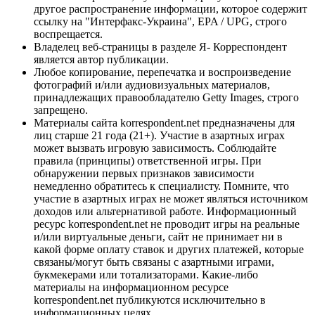
другое распространение информации, которое содержит
ссылку на "Интерфакс-Украина", EPA / UPG, строго
воспрещается.
Владелец веб-страницы в разделе Я- Корреспондент
является автор публикации.
Любое копирование, перепечатка и воспроизведение
фотографий и/или аудиовизуальных материалов,
принадлежащих правообладателю Getty Images, строго
запрещено.
Материалы сайта korrespondent.net предназначены для
лиц старше 21 года (21+). Участие в азартных играх
может вызвать игровую зависимость. Соблюдайте
правила (принципы) ответственной игры. При
обнаружении первых признаков зависимости
немедленно обратитесь к специалисту. Помните, что
участие в азартных играх не может являться источником
доходов или альтернативой работе. Информационный
ресурс korrespondent.net не проводит игры на реальные
и/или виртуальные деньги, сайт не принимает ни в
какой форме оплату ставок и других платежей, которые
связаны/могут быть связаны с азартными играми,
букмекерами или тотализаторами. Какие-либо
материалы на информационном ресурсе
korrespondent.net публикуются исключительно в
информационных целях.