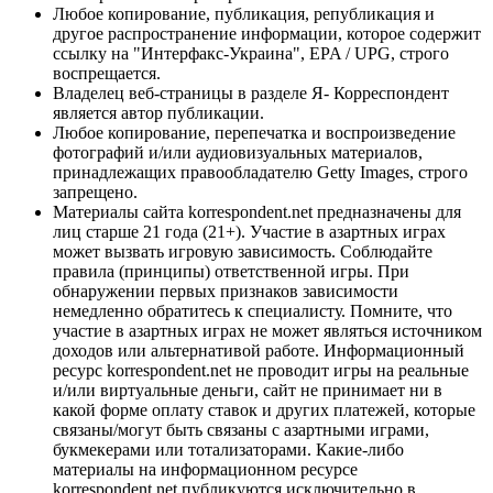
Любое копирование, публикация, републикация и
другое распространение информации, которое содержит
ссылку на "Интерфакс-Украина", EPA / UPG, строго
воспрещается.
Владелец веб-страницы в разделе Я- Корреспондент
является автор публикации.
Любое копирование, перепечатка и воспроизведение
фотографий и/или аудиовизуальных материалов,
принадлежащих правообладателю Getty Images, строго
запрещено.
Материалы сайта korrespondent.net предназначены для
лиц старше 21 года (21+). Участие в азартных играх
может вызвать игровую зависимость. Соблюдайте
правила (принципы) ответственной игры. При
обнаружении первых признаков зависимости
немедленно обратитесь к специалисту. Помните, что
участие в азартных играх не может являться источником
доходов или альтернативой работе. Информационный
ресурс korrespondent.net не проводит игры на реальные
и/или виртуальные деньги, сайт не принимает ни в
какой форме оплату ставок и других платежей, которые
связаны/могут быть связаны с азартными играми,
букмекерами или тотализаторами. Какие-либо
материалы на информационном ресурсе
korrespondent.net публикуются исключительно в