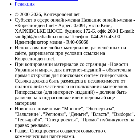
Редакция
© 2000-2026, Korrespondent.net
Субъект в сфере онлайн-медиа Название онлайн-медиа -
«КореспонденТ.net» Адрес: 02091, місто Київ,
ХАРКІВСЬКЕ ШОСЕ, будинок 172-Б, офіс 208/1 E-mail:
sunlight@mediadim.com.ua
Телефон: 044-205-43-00
Идентификатор медиа - R40-06068
Использование любых материалов, размещённых на
сайте, разрешается при условии ссылки на
Корреспондент.net.
При копировании материалов со страницы «Новости
Украины и мира», для интернет-изданий – обязательна
прямая открытая для поисковых систем гиперссылка.
Ссылка должна быть размещена в независимости от
полного либо частичного использования материалов.
Гиперссылка (для интернет- изданий) – должна быть
размещена в подзаголовке или в первом абзаце
материала.
Новости с пометками "Мнение", "Экспертиза",
"Заявление", "Регионы", "Деньги", "Власть", "Выборы",
"Тест-драйв", "Спецпроекты", "Промо" публикуются на
правах рекламы.
Раздел Спецпроекты создается совместно с
коммерческими партнерами.