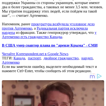
поддержки Украины со стороны украинцев, которые имеют
два и более гражданства, а таковых не менее 3,5 млн. человек.
Мы утратим поддержку этих людей, если пойдем на такой
шаг", — считает Артеменко.
Напомним, ранее
прокуратура возбудила уголовное дело
против Артеменко
, а
Радикальная партия исключила
нардепа
из фракции. Также генпрокурор утверждал, что
у
Артеменко есть гражданство Канады
.
В США умер соавтор плана по "аренде Крыма" - СМИ
Читайте Korrespondent.net в Google News
ТЕГИ:
Канада
,
паспорт
,
двойное гражданство
,
нардеп
,
Артеменко
Если вы заметили ошибку, выделите необходимый текст и
нажмите Ctrl+Enter, чтобы сообщить об этом редакции.