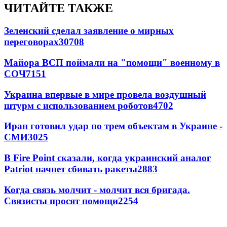
ЧИТАЙТЕ ТАКЖЕ
Зеленский сделал заявление о мирных
переговорах
30708
Майора ВСП поймали на "помощи" военному в
СОЧ
7151
Украина впервые в мире провела воздушный
штурм с использованием роботов
4702
Иран готовил удар по трем объектам в Украине -
СМИ
3025
В Fire Point сказали, когда украинский аналог
Patriot начнет сбивать ракеты
2883
Когда связь молчит - молчит вся бригада.
Связисты просят помощи
2254