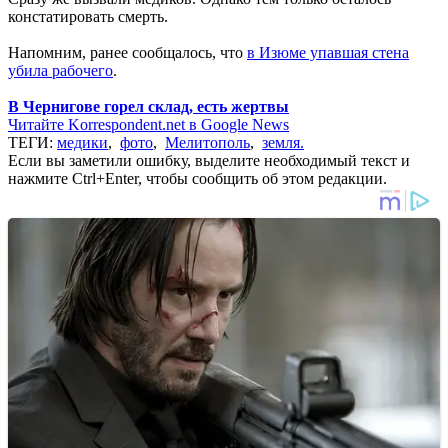
констатировать смерть.
Напомним, ранее сообщалось, что
в Изюме упавшая стена
убила рабочего
.
В Чернигове горел склад, есть жертвы
Читайте Korrespondent.net в Google News
ТЕГИ:
медики
,
фото
,
Мелитополь
,
земля.
Если вы заметили ошибку, выделите необходимый текст и
нажмите Ctrl+Enter, чтобы сообщить об этом редакции.