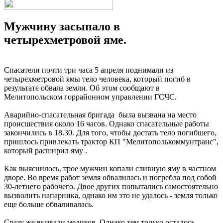
Мужчину засыпало в
четырехметровой яме.
Спасатели почти три часа 5 апреля поднимали из
четырехметровой ямы тело человека, который погиб в
результате обвала земли. Об этом сообщают в
Мелитопольском горрайонном управлении ГСЧС.
Аварийно-спасательная бригада была вызвана на место
происшествия около 16 часов. Однако спасательные работы
закончились в 18.30. Для того, чтобы достать тело погибшего,
пришлось привлекать трактор КП "Мелитополькоммунтранс",
который расширил яму .
Как выяснилось, трое мужчин копали сливную яму в частном
дворе. Во время работ земля обвалилась и погребла под собой
30-летнего рабочего. Двое других попытались самостоятельно
вызволить напарника, однако им это не удалось - земля только
еще больше обваливалась.
Сразу же вызвали медиков. Однако тем только осталось