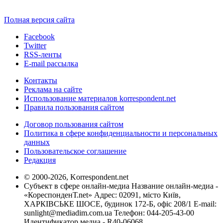
Полная версия сайта
Facebook
Twitter
RSS-ленты
E-mail рассылка
Контакты
Реклама на сайте
Использование материалов korrespondent.net
Правила пользования сайтом
Договор пользования сайтом
Политика в сфере конфиденциальности и персональных
данных
Пользовательское соглашение
Редакция
© 2000-2026, Korrespondent.net
Субъект в сфере онлайн-медиа Название онлайн-медиа -
«КореспонденТ.net» Адрес: 02091, місто Київ,
ХАРКІВСЬКЕ ШОСЕ, будинок 172-Б, офіс 208/1 E-mail:
sunlight@mediadim.com.ua
Телефон: 044-205-43-00
Идентификатор медиа - R40-06068