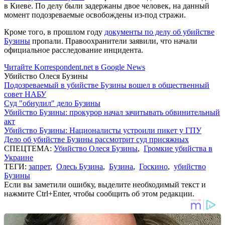
в Киеве. По делу были задержаны двое человек, на данный
момент подозреваемые освобождены из-под стражи.
Кроме того, в прошлом году
документы по делу об убийстве
Бузины
пропали. Правоохранители заявили, что начали
официальное расследование инцидента.
Читайте Korrespondent.net в Google News
Убийство Олеся Бузины
Подозреваемый в убийстве Бузины вошел в общественный
совет НАБУ
Суд "обнулил" дело Бузины
Убийство Бузины: прокурор начал зачитывать обвинительный
акт
Убийство Бузины: Националисты устроили пикет у ГПУ
Дело об убийстве Бузины рассмотрит суд присяжных
СПЕЦТЕМА:
Убийство Олеся Бузины
,
Громкие убийства в
Украине
ТЕГИ:
запрет
,
Олесь Бузина
,
Бузина
,
Госкино
,
убийство
Бузины
Если вы заметили ошибку, выделите необходимый текст и
нажмите Ctrl+Enter, чтобы сообщить об этом редакции.