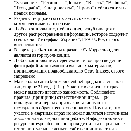
"Заявление", "Регионы", "Деньги", "Власть", "Выборы",
"Тест-драйв", "Спецпроекты", "Промо" публикуются на
правах рекламы.
Раздел Спецпроекты создается совместно с
коммерческими партнерами.
Любое копирование, публикация, републикация и
другое распространение информации, которое содержит
ссылку на "Интерфакс-Украина", EPA / UPG, строго
воспрещается.
Владелец веб-страницы в разделе Я- Корреспондент
является автор публикации.
Любое копирование, перепечатка и воспроизведение
фотографий и/или аудиовизуальных материалов,
принадлежащих правообладателю Getty Images, строго
запрещено.
Материалы сайта korrespondent.net предназначены для
лиц старше 21 года (21+). Участие в азартных играх
может вызвать игровую зависимость. Соблюдайте
правила (принципы) ответственной игры. При
обнаружении первых признаков зависимости
немедленно обратитесь к специалисту. Помните, что
участие в азартных играх не может являться источником
доходов или альтернативой работе. Информационный
ресурс korrespondent.net не проводит игры на реальные
и/или виртуальные деньги, сайт не принимает ни в