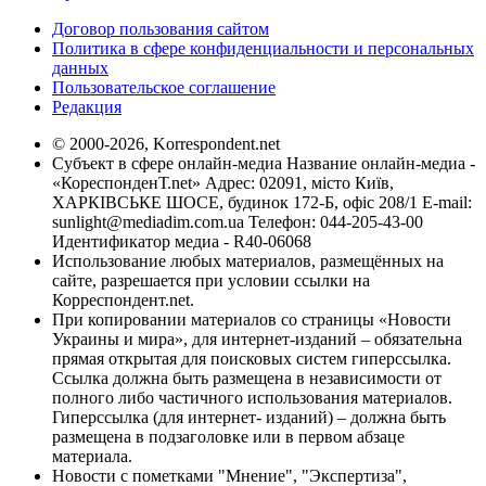
Договор пользования сайтом
Политика в сфере конфиденциальности и персональных
данных
Пользовательское соглашение
Редакция
© 2000-2026, Korrespondent.net
Субъект в сфере онлайн-медиа Название онлайн-медиа -
«КореспонденТ.net» Адрес: 02091, місто Київ,
ХАРКІВСЬКЕ ШОСЕ, будинок 172-Б, офіс 208/1 E-mail:
sunlight@mediadim.com.ua
Телефон: 044-205-43-00
Идентификатор медиа - R40-06068
Использование любых материалов, размещённых на
сайте, разрешается при условии ссылки на
Корреспондент.net.
При копировании материалов со страницы «Новости
Украины и мира», для интернет-изданий – обязательна
прямая открытая для поисковых систем гиперссылка.
Ссылка должна быть размещена в независимости от
полного либо частичного использования материалов.
Гиперссылка (для интернет- изданий) – должна быть
размещена в подзаголовке или в первом абзаце
материала.
Новости с пометками "Мнение", "Экспертиза",