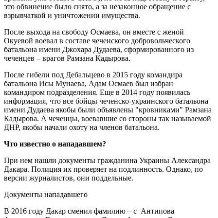
это обвинение было снято, а за незаконное обращение с
взрывчаткой и уничтожении имущества.
После выхода на свободу Осмаева, он вместе с женой
Окуевой воевал в составе чеченского добровольческого
батальона имени Джохара Дудаева, сформированного из
чеченцев – врагов Рамзана Кадырова.
После гибели под Дебальцево в 2015 году командира
батальона Исы Мунаева, Адам Осмаев был избран
командиром подразделения. Еще в 2014 году появилась
информация, что все бойцы чеченско-украинского батальона
имени Дудаева якобы были объявлены "кровниками" Рамзана
Кадырова. А чеченцы, воевавшие со стороны так называемой
ДНР, якобы начали охоту на членов батальона.
Что известно о нападавшем?
При нем нашли документы гражданина Украины Александра
Дакара. Полиция их проверяет на подлинность. Однако, по
версии журналистов, они поддельные.
Документы нападавшего
В 2016 году Дакар сменил фамилию – с Антипова