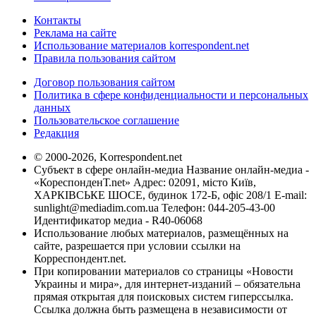
Контакты
Реклама на сайте
Использование материалов korrespondent.net
Правила пользования сайтом
Договор пользования сайтом
Политика в сфере конфиденциальности и персональных
данных
Пользовательское соглашение
Редакция
© 2000-2026, Korrespondent.net
Субъект в сфере онлайн-медиа Название онлайн-медиа -
«КореспонденТ.net» Адрес: 02091, місто Київ,
ХАРКІВСЬКЕ ШОСЕ, будинок 172-Б, офіс 208/1 E-mail:
sunlight@mediadim.com.ua
Телефон: 044-205-43-00
Идентификатор медиа - R40-06068
Использование любых материалов, размещённых на
сайте, разрешается при условии ссылки на
Корреспондент.net.
При копировании материалов со страницы «Новости
Украины и мира», для интернет-изданий – обязательна
прямая открытая для поисковых систем гиперссылка.
Ссылка должна быть размещена в независимости от