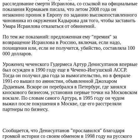
расследование смерти Исраилова, со ссылкой на официальные
показания Курмакаев писала, что летом 2008 года он
незаконно проник в Европу по заданию высокопоставленного
чиновника из окружения Кадырова для того, чтобы заставить
Умара Исраилова отказаться от обвинений.
По тем же показаний: предложенная ему "премия" за
возвращение Исраилова в Россию, включая, если надо,
похищения или, если не получится, убийство, составляла 100
000 долларов.
Уроженец чеченского Гудермеса Артур Денисултанов впервые
был осужден в 1990 году еще в Чечено-Ингушской АССР.
Тогда он получил два года за вымогательство, но в феврале
1991-го вышел по амнистии, объявленной Джохаром
Дудаевым. Вскоре он перебрался в Петербург, где занялся
киоскового бизнесом, установив первые точки на Московском
вокзале. По словам самого Артура, в 1995 году он чудом
выжил после покушения в Москве, где его расстреляли
партнеры по бизнесу.
Сообщается, что Денисултанов "прославился" благодаря
громкой истории со своим обменом в 1998 году на русского