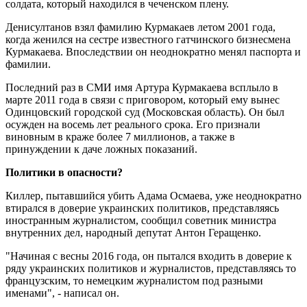
солдата, который находился в чеченском плену.
Денисултанов взял фамилию Курмакаев летом 2001 года,
когда женился на сестре известного гатчинского бизнесмена
Курмакаева. Впоследствии он неоднократно менял паспорта и
фамилии.
Последний раз в СМИ имя Артура Курмакаева всплыло в
марте 2011 года в связи с приговором, который ему вынес
Одинцовский городской суд (Московская область). Он был
осужден на восемь лет реального срока. Его признали
виновным в краже более 7 миллионов, а также в
принуждении к даче ложных показаний.
Политики в опасности?
Киллер, пытавшийся убить Адама Осмаева, уже неоднократно
втирался в доверие украинских политиков, представляясь
иностранным журналистом, сообщил советник министра
внутренних дел, народный депутат Антон Геращенко.
"Начиная с весны 2016 года, он пытался входить в доверие к
ряду украинских политиков и журналистов, представляясь то
французским, то немецким журналистом под разными
именами", - написал он.