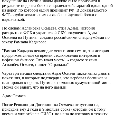
покушение на Путина якобы должно было произойти в
результате подрыва бочки с взрывчаткой, зарытой вдоль одной
из дорог, по которой ездил президент РФ. В доказательство
ФСБ опубликовали снимки якобы найденной бочки с
взрывчаткой.
По словам Асланбека Осмаева, отца Адама, история
раскрытого ФСБ и украинской СБУ покушения Адама
Осмаева на Путина - создана российскими спецслужбами по
заказу Рамзана Кадырова.
"Рамзан Кадыров ненавидит меня и мою семью, эта история
продолжается еще со времен столкновения интересов в
нефтяном бизнесе. Это такая месть", - когда-то заявил
Асланбек Осмаев, пишет “Страна.ua”.
Через три месяца следствия Адам Осмаев также начал давать
показания, в которых подтвердил, что вербовал боевиков и
планировал взорвать Путина с помощью кумулятивной мины.
Позже он заявит, что на него давили.
Адам Осмаев
После Революции Достоинства Осмаева отпустили на,
присудив ему 2 года и 9 месяцев срока (который он к тому
времени уже отбыл в СИЗО), но не за подготовку к теракту,