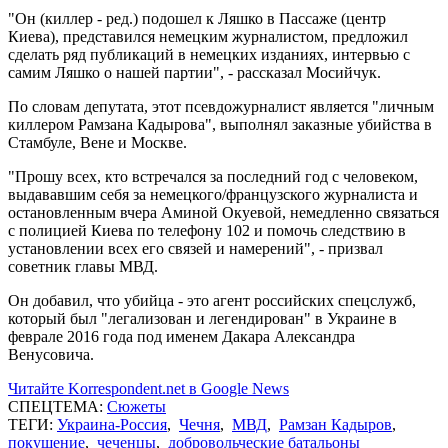
"Он (киллер - ред.) подошел к Ляшко в Пассаже (центр
Киева), представился немецким журналистом, предложил
сделать ряд публикаций в немецких изданиях, интервью с
самим Ляшко о нашей партии", - рассказал Мосийчук.
По словам депутата, этот псевдожурналист является "личным
киллером Рамзана Кадырова", выполнял заказные убийства в
Стамбуле, Вене и Москве.
"Прошу всех, кто встречался за последний год с человеком,
выдававшим себя за немецкого/французского журналиста и
остановленным вчера Аминой Окуевой, немедленно связаться
с полицией Киева по телефону 102 и помочь следствию в
установлении всех его связей и намерений", - призвал
советник главы МВД.
Он добавил, что убийца - это агент российских спецслужб,
который был "легализован и легендирован" в Украине в
феврале 2016 года под именем Дакара Александра
Венусовича.
Читайте Korrespondent.net в Google News
СПЕЦТЕМА:
Сюжеты
ТЕГИ:
Украина-Россия
,
Чечня
,
МВД
,
Рамзан Кадыров
,
покушение
,
чеченцы
,
добровольческие батальоны