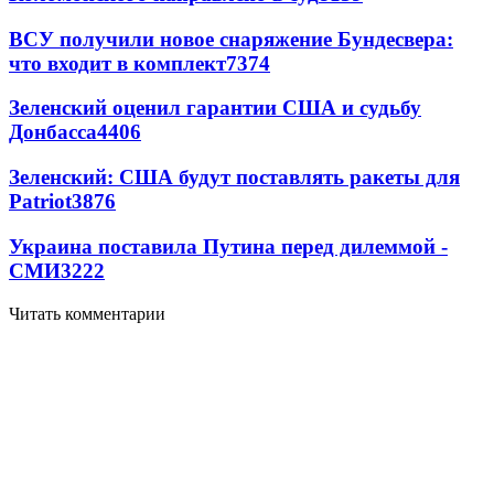
ВСУ получили новое снаряжение Бундесвера:
что входит в комплект
7374
Зеленский оценил гарантии США и судьбу
Донбасса
4406
Зеленский: США будут поставлять ракеты для
Patriot
3876
Украина поставила Путина перед дилеммой -
СМИ
3222
Читать комментарии