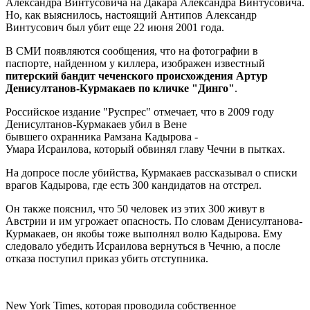
Александра Винтусовича на Дакара Александра Винтусовича.
Но, как выяснилось, настоящий Антипов Александр
Винтусович был убит еще 22 июня 2001 года.
В СМИ появляются сообщения, что на фотографии в
паспорте, найденном у киллера, изображен известный
питерский бандит чеченского происхождения Артур
Денисултанов-Курмакаев по кличке "Динго"
.
Российское издание "Руспрес" отмечает, что в 2009 году
Денисултанов-Курмакаев убил в Вене
бывшего охранника Рамзана Кадырова -
Умара Исраилова, который обвинял главу Чечни в пытках.
На допросе после убийства, Курмакаев рассказывал о списки
врагов Кадырова, где есть 300 кандидатов на отстрел.
Он также пояснил, что 50 человек из этих 300 живут в
Австрии и им угрожает опасность. По словам Денисултанова-
Курмакаев, он якобы тоже выполнял волю Кадырова. Ему
следовало убедить Исраилова вернуться в Чечню, а после
отказа поступил приказ убить отступника.
New York Times, которая проводила собственное