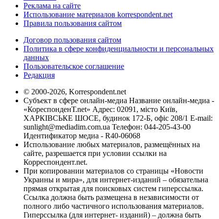
Реклама на сайте
Использование материалов korrespondent.net
Правила пользования сайтом
Договор пользования сайтом
Политика в сфере конфиденциальности и персональных
данных
Пользовательское соглашение
Редакция
© 2000-2026, Korrespondent.net
Субъект в сфере онлайн-медиа Название онлайн-медиа -
«КореспонденТ.net» Адрес: 02091, місто Київ,
ХАРКІВСЬКЕ ШОСЕ, будинок 172-Б, офіс 208/1 E-mail:
sunlight@mediadim.com.ua
Телефон: 044-205-43-00
Идентификатор медиа - R40-06068
Использование любых материалов, размещённых на
сайте, разрешается при условии ссылки на
Корреспондент.net.
При копировании материалов со страницы «Новости
Украины и мира», для интернет-изданий – обязательна
прямая открытая для поисковых систем гиперссылка.
Ссылка должна быть размещена в независимости от
полного либо частичного использования материалов.
Гиперссылка (для интернет- изданий) – должна быть