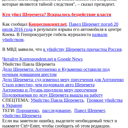
которые являются тайной следствия", – сказал президент.
Кто убил Шеремета? Вскрылось бездействие власти
Как сообщал
Корреспондент.net
,
Павел Шеремет погиб 20
июля 2016 года
в результате взрыва его автомобиля в центре
Киева. В Генпрокуратуре гибель журналиста
назвали
убийством
.
В МВД заявили, что
к убийству Шеремета причастна Россия
.
Читайте Korrespondent.net в Google News
Убийство Павла Шеремета
Дело Шеремета: Антоненко и Кузьменко оставили под
ночным домашним арестом
Дело Шеремета: суд изменил меру пресечения для Антоненко
Стало известно, чем подорвали авто Шеремета
Антоненко и Дугарь продлили меру пресечения
Подозреваемая по делу Шеремета вышла на работу
СПЕЦТЕМА:
Убийство Павла Шеремета
,
Громкие убийства
в Украине
ТЕГИ:
Порошенко
,
расследование
,
Павел Шеремет
,
убийство Шеремета
Если вы заметили ошибку, выделите необходимый текст и
нажмите Ctrl+Enter, чтобы сообщить об этом редакции.