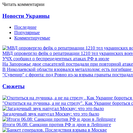
Читать комментарии
Новости Украины
Последние
Популярные
Комментируемые
МВД опровергло фейк о репатриации 1210 тел украинских во
УЧХ сообщил о беспрецедентных атаках РФ в июле
На Запорожье двое спасателей пострадали при повторной атак
В Николаевской области взорвался металлолом: есть погибшие
"Сувенир" с фронта: под Ровно из-за взрыва гранаты пострада
Сюжеты
"Охотиться на лучника, а не на стрелу". Как Украине бороться 
Загадочный звук напугал Москву: что это было
Итоги 06.08: Санкции против РФ и дрон в Лейпциге