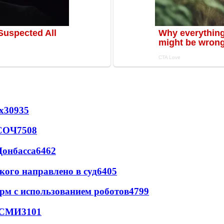
х
30935
 СОЧ
7508
Донбасса
6462
кого направлено в суд
6405
рм с использованием роботов
4799
- СМИ
3101