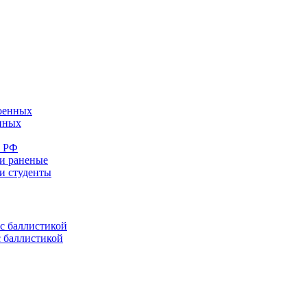
енных
е РФ
 и раненые
ли студенты
с баллистикой