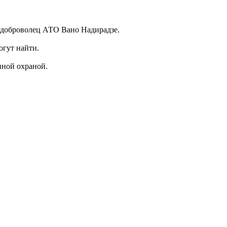
й доброволец АТО Вано Надирадзе.
огут найти.
нной охраной.