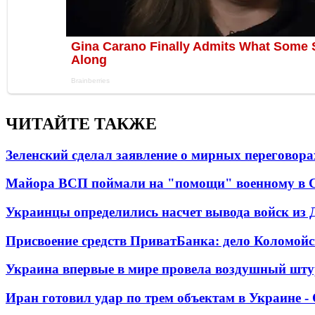
ЧИТАЙТЕ ТАКЖЕ
Зеленский сделал заявление о мирных переговора
Майора ВСП поймали на "помощи" военному в
Украинцы определились насчет вывода войск из 
Присвоение средств ПриватБанка: дело Коломойс
Украина впервые в мире провела воздушный шту
Иран готовил удар по трем объектам в Украине 