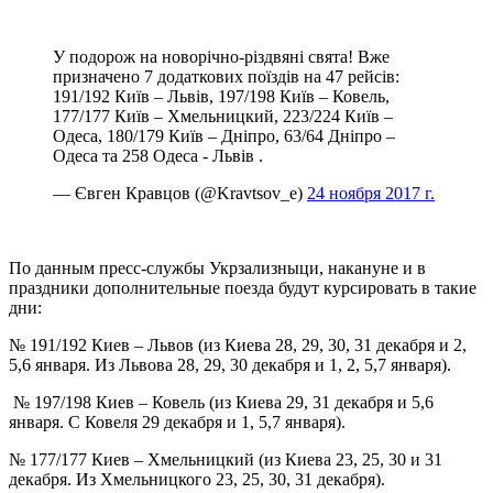
У подорож на новорічно-різдвяні свята! Вже
призначено 7 додаткових поїздів на 47 рейсів:
191/192 Київ – Львів, 197/198 Київ – Ковель,
177/177 Київ – Хмельницкий, 223/224 Київ –
Одеса, 180/179 Київ – Дніпро, 63/64 Дніпро –
Одеса та 258 Одеса - Львів .
— Євген Кравцов (@Kravtsov_e)
24 ноября 2017 г.
По данным пресс-службы Укрзализныци, накануне и в
праздники дополнительные поезда будут курсировать в такие
дни:
№ 191/192 Киев – Львов (из Киева 28, 29, 30, 31 декабря и 2,
5,6 января. Из Львова 28, 29, 30 декабря и 1, 2, 5,7 января).
№ 197/198 Киев – Ковель (из Киева 29, 31 декабря и 5,6
января. С Ковеля 29 декабря и 1, 5,7 января).
№ 177/177 Киев – Хмельницкий (из Киева 23, 25, 30 и 31
декабря. Из Хмельницкого 23, 25, 30, 31 декабря).