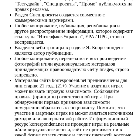
"Тест-драйв", "Спецпроекты", "Промо" публикуются на
правах рекламы.
Раздел Спецпроекты создается совместно с
коммерческими партнерами.
Любое копирование, публикация, републикация и
другое распространение информации, которое содержит
ссылку на "Интерфакс-Украина", EPA / UPG, строго
воспрещается.
Владелец веб-страницы в разделе Я- Корреспондент
является автор публикации.
Любое копирование, перепечатка и воспроизведение
фотографий и/или аудиовизуальных материалов,
принадлежащих правообладателю Getty Images, строго
запрещено.
Материалы сайта korrespondent.net предназначены для
лиц старше 21 года (21+). Участие в азартных играх
может вызвать игровую зависимость. Соблюдайте
правила (принципы) ответственной игры. При
обнаружении первых признаков зависимости
немедленно обратитесь к специалисту. Помните, что
участие в азартных играх не может являться источником
доходов или альтернативой работе. Информационный
ресурс korrespondent.net не проводит игры на реальные
и/или виртуальные деньги, сайт не принимает ни в
какой форме оплату ставок и других платежей, которые