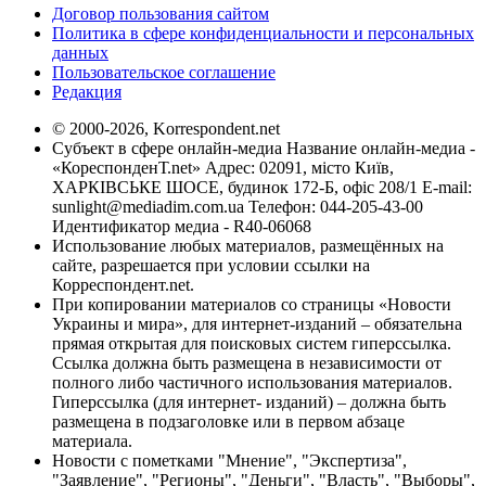
Договор пользования сайтом
Политика в сфере конфиденциальности и персональных
данных
Пользовательское соглашение
Редакция
© 2000-2026, Korrespondent.net
Субъект в сфере онлайн-медиа Название онлайн-медиа -
«КореспонденТ.net» Адрес: 02091, місто Київ,
ХАРКІВСЬКЕ ШОСЕ, будинок 172-Б, офіс 208/1 E-mail:
sunlight@mediadim.com.ua
Телефон: 044-205-43-00
Идентификатор медиа - R40-06068
Использование любых материалов, размещённых на
сайте, разрешается при условии ссылки на
Корреспондент.net.
При копировании материалов со страницы «Новости
Украины и мира», для интернет-изданий – обязательна
прямая открытая для поисковых систем гиперссылка.
Ссылка должна быть размещена в независимости от
полного либо частичного использования материалов.
Гиперссылка (для интернет- изданий) – должна быть
размещена в подзаголовке или в первом абзаце
материала.
Новости с пометками "Мнение", "Экспертиза",
"Заявление", "Регионы", "Деньги", "Власть", "Выборы",