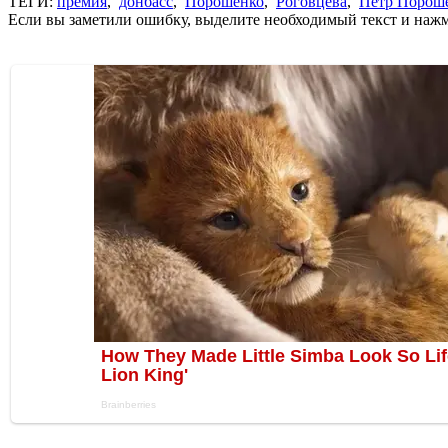
ТЕГИ:
премия
,
донбасс
,
Порошенко
,
Роговцева
,
Петр Порош
Если вы заметили ошибку, выделите необходимый текст и нажми