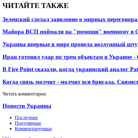
ЧИТАЙТЕ ТАКЖЕ
Зеленский сделал заявление о мирных переговора
Майора ВСП поймали на "помощи" военному в
Украина впервые в мире провела воздушный шту
Иран готовил удар по трем объектам в Украине 
В Fire Point сказали, когда украинский аналог Pa
Когда связь молчит - молчит вся бригада. Связи
Читать комментарии
Новости Украины
Последние
Популярные
Комментируемые