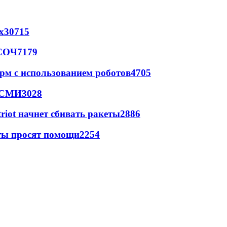
х
30715
 СОЧ
7179
рм с использованием роботов
4705
- СМИ
3028
triot начнет сбивать ракеты
2886
сты просят помощи
2254