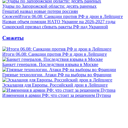
Удары по Запорожской области: десять раненых
Генштаб назвал новые потери россиян
Сюжет
Итоги 06.08: Санкции против РФ и дрон в Лейпциге
Назван объем помощи НАТО Украине на 2026-2027 годы
Сикорский призвал сбивать ракеты РФ над Украиной
Сюжеты
Итоги 06.08: Санкции против РФ и дрон в Лейпциге
Банкет генералов. Последствия взрыва в Москве
Грязные технологии. Атаки РФ на выборы во Франции
Эскалация для Европы. Российский дрон в Лейпциге
Изменения в армии РФ: что стоит за решением Путина