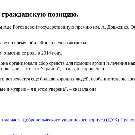
е гражданскую позицию.
 Аде Роговцевой государственную премию им. А. Довженко. Об 
еве во время юбилейного вечера актрисы.
 отметив ее роль в 2014 году.
 она организовали сбор средств для помощи армии и лечения н
показали – что это Украина", – сказал Порошенко.
ути встречается еще больше хороших людей, особенно теперь, ко
е и мудрые – я в этом уверена", – сказала она.
тила часть Добровольческого украинского корпуса (ДУК) Правог