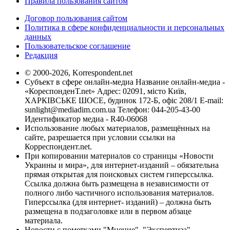
Правила пользования сайтом
Договор пользования сайтом
Политика в сфере конфиденциальности и персональных
данных
Пользовательское соглашение
Редакция
© 2000-2026, Korrespondent.net
Субъект в сфере онлайн-медиа Название онлайн-медиа -
«КореспонденТ.net» Адрес: 02091, місто Київ,
ХАРКІВСЬКЕ ШОСЕ, будинок 172-Б, офіс 208/1 E-mail:
sunlight@mediadim.com.ua
Телефон: 044-205-43-00
Идентификатор медиа - R40-06068
Использование любых материалов, размещённых на
сайте, разрешается при условии ссылки на
Корреспондент.net.
При копировании материалов со страницы «Новости
Украины и мира», для интернет-изданий – обязательна
прямая открытая для поисковых систем гиперссылка.
Ссылка должна быть размещена в независимости от
полного либо частичного использования материалов.
Гиперссылка (для интернет- изданий) – должна быть
размещена в подзаголовке или в первом абзаце
материала.
Новости с пометками "Мнение", "Экспертиза",