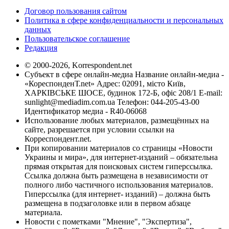
Договор пользования сайтом
Политика в сфере конфиденциальности и персональных
данных
Пользовательское соглашение
Редакция
© 2000-2026, Korrespondent.net
Субъект в сфере онлайн-медиа Название онлайн-медиа -
«КореспонденТ.net» Адрес: 02091, місто Київ,
ХАРКІВСЬКЕ ШОСЕ, будинок 172-Б, офіс 208/1 E-mail:
sunlight@mediadim.com.ua
Телефон: 044-205-43-00
Идентификатор медиа - R40-06068
Использование любых материалов, размещённых на
сайте, разрешается при условии ссылки на
Корреспондент.net.
При копировании материалов со страницы «Новости
Украины и мира», для интернет-изданий – обязательна
прямая открытая для поисковых систем гиперссылка.
Ссылка должна быть размещена в независимости от
полного либо частичного использования материалов.
Гиперссылка (для интернет- изданий) – должна быть
размещена в подзаголовке или в первом абзаце
материала.
Новости с пометками "Мнение", "Экспертиза",