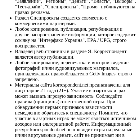
"Заявление", "Регионы", "Деньги", "Власть", "Выборы",
"Тест-драйв", "Спецпроекты", "Промо" публикуются на
правах рекламы.
Раздел Спецпроекты создается совместно с
коммерческими партнерами.
Любое копирование, публикация, републикация и
другое распространение информации, которое содержит
ссылку на "Интерфакс-Украина", EPA / UPG, строго
воспрещается.
Владелец веб-страницы в разделе Я- Корреспондент
является автор публикации.
Любое копирование, перепечатка и воспроизведение
фотографий и/или аудиовизуальных материалов,
принадлежащих правообладателю Getty Images, строго
запрещено.
Материалы сайта korrespondent.net предназначены для
лиц старше 21 года (21+). Участие в азартных играх
может вызвать игровую зависимость. Соблюдайте
правила (принципы) ответственной игры. При
обнаружении первых признаков зависимости
немедленно обратитесь к специалисту. Помните, что
участие в азартных играх не может являться источником
доходов или альтернативой работе. Информационный
ресурс korrespondent.net не проводит игры на реальные
и/или виртуальные деньги, сайт не принимает ни в