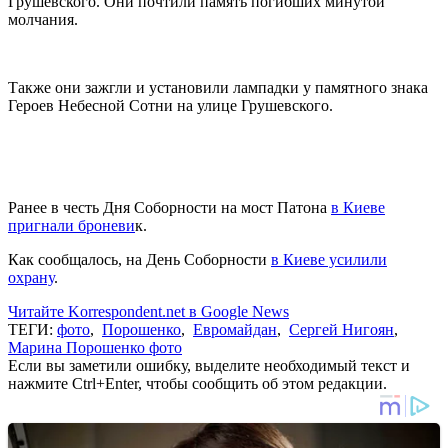
Грушевского. Они почтили память погибших минутой
молчания.
Также они зажгли и установили лампадки у памятного знака
Героев Небесной Сотни на улице Грушевского.
Ранее в честь Дня Соборности на мост Патона
в Киеве
пригнали броневи
к.
Как сообщалось, на День Соборности
в Киеве усилили
охрану
.
Читайте Korrespondent.net в Google News
ТЕГИ:
фото
,
Порошенко
,
Евромайдан
,
Сергей Нигоян
,
Марина Порошенко фото
Если вы заметили ошибку, выделите необходимый текст и
нажмите Ctrl+Enter, чтобы сообщить об этом редакции.