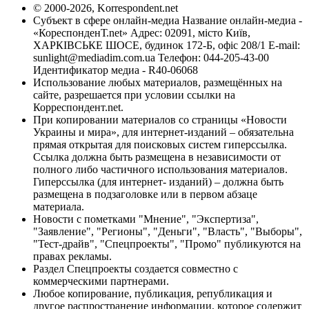
© 2000-2026, Korrespondent.net
Субъект в сфере онлайн-медиа Название онлайн-медиа -
«КореспонденТ.net» Адрес: 02091, місто Київ,
ХАРКІВСЬКЕ ШОСЕ, будинок 172-Б, офіс 208/1 E-mail:
sunlight@mediadim.com.ua
Телефон: 044-205-43-00
Идентификатор медиа - R40-06068
Использование любых материалов, размещённых на
сайте, разрешается при условии ссылки на
Корреспондент.net.
При копировании материалов со страницы «Новости
Украины и мира», для интернет-изданий – обязательна
прямая открытая для поисковых систем гиперссылка.
Ссылка должна быть размещена в независимости от
полного либо частичного использования материалов.
Гиперссылка (для интернет- изданий) – должна быть
размещена в подзаголовке или в первом абзаце
материала.
Новости с пометками "Мнение", "Экспертиза",
"Заявление", "Регионы", "Деньги", "Власть", "Выборы",
"Тест-драйв", "Спецпроекты", "Промо" публикуются на
правах рекламы.
Раздел Спецпроекты создается совместно с
коммерческими партнерами.
Любое копирование, публикация, републикация и
другое распространение информации, которое содержит