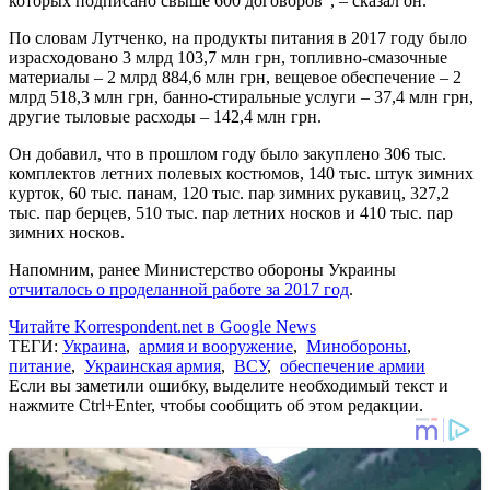
которых подписано свыше 600 договоров", – сказал он.
По словам Лутченко, на продукты питания в 2017 году было
израсходовано 3 млрд 103,7 млн грн, топливно-смазочные
материалы – 2 млрд 884,6 млн грн, вещевое обеспечение – 2
млрд 518,3 млн грн, банно-стиральные услуги – 37,4 млн грн,
другие тыловые расходы – 142,4 млн грн.
Он добавил, что в прошлом году было закуплено 306 тыс.
комплектов летних полевых костюмов, 140 тыс. штук зимних
курток, 60 тыс. панам, 120 тыс. пар зимних рукавиц, 327,2
тыс. пар берцев, 510 тыс. пар летних носков и 410 тыс. пар
зимних носков.
Напомним, ранее Министерство обороны Украины
отчиталось о проделанной работе за 2017 год
.
Читайте Korrespondent.net в Google News
ТЕГИ:
Украина
,
армия и вооружение
,
Минобороны
,
питание
,
Украинская армия
,
ВСУ
,
обеспечение армии
Если вы заметили ошибку, выделите необходимый текст и
нажмите Ctrl+Enter, чтобы сообщить об этом редакции.