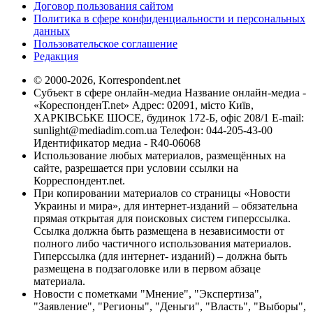
Договор пользования сайтом
Политика в сфере конфиденциальности и персональных
данных
Пользовательское соглашение
Редакция
© 2000-2026, Korrespondent.net
Субъект в сфере онлайн-медиа Название онлайн-медиа -
«КореспонденТ.net» Адрес: 02091, місто Київ,
ХАРКІВСЬКЕ ШОСЕ, будинок 172-Б, офіс 208/1 E-mail:
sunlight@mediadim.com.ua
Телефон: 044-205-43-00
Идентификатор медиа - R40-06068
Использование любых материалов, размещённых на
сайте, разрешается при условии ссылки на
Корреспондент.net.
При копировании материалов со страницы «Новости
Украины и мира», для интернет-изданий – обязательна
прямая открытая для поисковых систем гиперссылка.
Ссылка должна быть размещена в независимости от
полного либо частичного использования материалов.
Гиперссылка (для интернет- изданий) – должна быть
размещена в подзаголовке или в первом абзаце
материала.
Новости с пометками "Мнение", "Экспертиза",
"Заявление", "Регионы", "Деньги", "Власть", "Выборы",