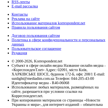
RSS-ленты
E-mail рассылка
Контакты
Реклама на сайте
Использование материалов korrespondent.net
Правила пользования сайтом
Договор пользования сайтом
Политика в сфере конфиденциальности и персональных
данных
Пользовательское соглашение
Редакция
© 2000-2026, Korrespondent.net
Субъект в сфере онлайн-медиа Название онлайн-медиа -
«КореспонденТ.net» Адрес: 02091, місто Київ,
ХАРКІВСЬКЕ ШОСЕ, будинок 172-Б, офіс 208/1 E-mail:
sunlight@mediadim.com.ua
Телефон: 044-205-43-00
Идентификатор медиа - R40-06068
Использование любых материалов, размещённых на
сайте, разрешается при условии ссылки на
Корреспондент.net.
При копировании материалов со страницы «Новости
Украины и мира», для интернет-изданий – обязательна