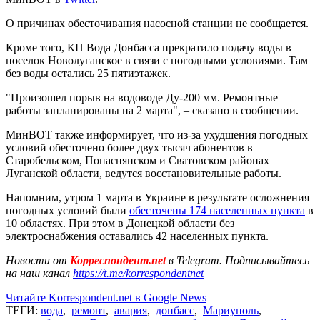
О причинах обесточивания насосной станции не сообщается.
Кроме того, КП Вода Донбасса прекратило подачу воды в
поселок Новолуганское в связи с погодными условиями. Там
без воды остались 25 пятиэтажек.
"Произошел порыв на водоводе Ду-200 мм. Ремонтные
работы запланированы на 2 марта", – сказано в сообщении.
МинВОТ также информирует, что из-за ухудшения погодных
условий обесточено более двух тысяч абонентов в
Старобельском, Попаснянском и Сватовском районах
Луганской области, ведутся восстановительные работы.
Напомним, утром 1 марта в Украине в результате осложнения
погодных условий были
обесточены 174 населенных пункта
в
10 областях. При этом в Донецкой области без
электроснабжения оставались 42 населенных пункта.
Новости от
Корреспондент.net
в Telegram. Подписывайтесь
на наш канал
https://t.me/korrespondentnet
Читайте Korrespondent.net в Google News
ТЕГИ:
вода
,
ремонт
,
авария
,
донбасс
,
Мариуполь
,