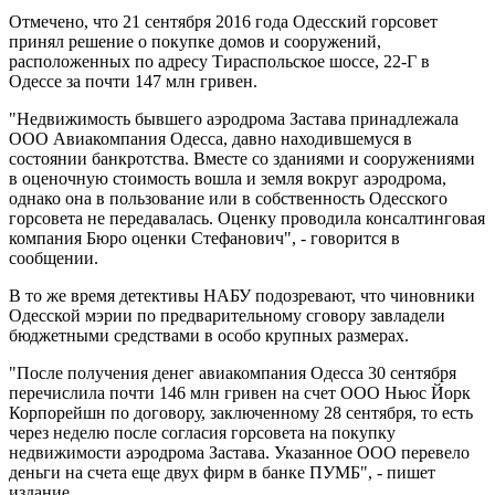
Отмечено, что 21 сентября 2016 года Одесский горсовет
принял решение о покупке домов и сооружений,
расположенных по адресу Тираспольское шоссе, 22-Г в
Одессе за почти 147 млн ​​гривен.
"Недвижимость бывшего аэродрома Застава принадлежала
ООО Авиакомпания Одесса, давно находившемуся в
состоянии банкротства. Вместе со зданиями и сооружениями
в оценочную стоимость вошла и земля вокруг аэродрома,
однако она в пользование или в собственность Одесского
горсовета не передавалась. Оценку проводила консалтинговая
компания Бюро оценки Стефанович", - говорится в
сообщении.
В то же время детективы НАБУ подозревают, что чиновники
Одесской мэрии по предварительному сговору завладели
бюджетными средствами в особо крупных размерах.
"После получения денег авиакомпания Одесса 30 сентября
перечислила почти 146 млн гривен на счет ООО Ньюс Йорк
Корпорейшн по договору, заключенному 28 сентября, то есть
через неделю после согласия горсовета на покупку
недвижимости аэродрома Застава. Указанное ООО перевело
деньги на счета еще двух фирм в банке ПУМБ", - пишет
издание.