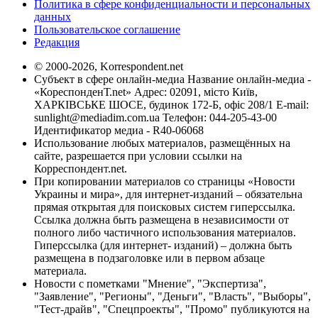
Политика в сфере конфиденциальности и персональных
данных
Пользовательское соглашение
Редакция
© 2000-2026, Korrespondent.net
Субъект в сфере онлайн-медиа Название онлайн-медиа -
«КореспонденТ.net» Адрес: 02091, місто Київ,
ХАРКІВСЬКЕ ШОСЕ, будинок 172-Б, офіс 208/1 E-mail:
sunlight@mediadim.com.ua
Телефон: 044-205-43-00
Идентификатор медиа - R40-06068
Использование любых материалов, размещённых на
сайте, разрешается при условии ссылки на
Корреспондент.net.
При копировании материалов со страницы «Новости
Украины и мира», для интернет-изданий – обязательна
прямая открытая для поисковых систем гиперссылка.
Ссылка должна быть размещена в независимости от
полного либо частичного использования материалов.
Гиперссылка (для интернет- изданий) – должна быть
размещена в подзаголовке или в первом абзаце
материала.
Новости с пометками "Мнение", "Экспертиза",
"Заявление", "Регионы", "Деньги", "Власть", "Выборы",
"Тест-драйв", "Спецпроекты", "Промо" публикуются на