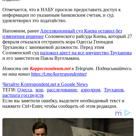
Отмечается, что в НАБУ просили предоставить доступ к
информации по указанным банковским счетам, и суд
удовлетворил это ходатайство.
Напомним, ранее
Апелляционный суд Киева оставил без
изменения решение
Соломенского райсуда Киева, который 27
февраля отказался отстранить мэра Одессы Геннадия
Труханова с занимаемой должности. Перед этим
Соломенский суд
наложил арест на все имущество Труханова
и его заместителя Павла Вугельмана.
Новости от
Корреспондент.net
в Telegram. Подписывайтесь
на наш канал
https://t.me/korrespondentnet
Читайте Korrespondent.net в Google News
ТЕГИ:
Одесса
,
мэр
,
расследование
,
аэродром
,
Труханов
,
растрата госсредств
Если вы заметили ошибку, выделите необходимый текст и
нажмите Ctrl+Enter, чтобы сообщить об этом редакции.