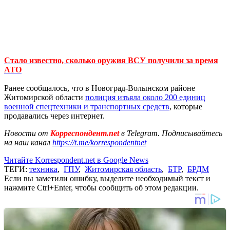
Стало известно, сколько оружия ВСУ получили за время
АТО
Ранее сообщалось, что в Новоград-Волынском районе
Житомирской области
полиция изъяла около 200 единиц
военной спецтехники и транспортных средств
, которые
продавались через интернет.
Новости от
Корреспондент.net
в Telegram. Подписывайтесь
на наш канал
https://t.me/korrespondentnet
Читайте Korrespondent.net в Google News
ТЕГИ:
техника
,
ГПУ
,
Житомирская область
,
БТР
,
БРДМ
Если вы заметили ошибку, выделите необходимый текст и
нажмите Ctrl+Enter, чтобы сообщить об этом редакции.