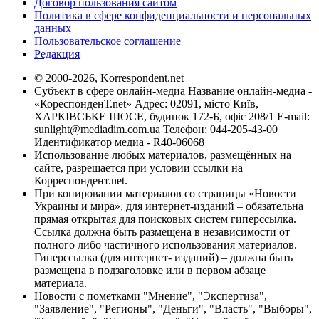
Договор пользования сайтом
Политика в сфере конфиденциальности и персональных
данных
Пользовательское соглашение
Редакция
© 2000-2026, Korrespondent.net
Субъект в сфере онлайн-медиа Название онлайн-медиа -
«КореспонденТ.net» Адрес: 02091, місто Київ,
ХАРКІВСЬКЕ ШОСЕ, будинок 172-Б, офіс 208/1 E-mail:
sunlight@mediadim.com.ua
Телефон: 044-205-43-00
Идентификатор медиа - R40-06068
Использование любых материалов, размещённых на
сайте, разрешается при условии ссылки на
Корреспондент.net.
При копировании материалов со страницы «Новости
Украины и мира», для интернет-изданий – обязательна
прямая открытая для поисковых систем гиперссылка.
Ссылка должна быть размещена в независимости от
полного либо частичного использования материалов.
Гиперссылка (для интернет- изданий) – должна быть
размещена в подзаголовке или в первом абзаце
материала.
Новости с пометками "Мнение", "Экспертиза",
"Заявление", "Регионы", "Деньги", "Власть", "Выборы",