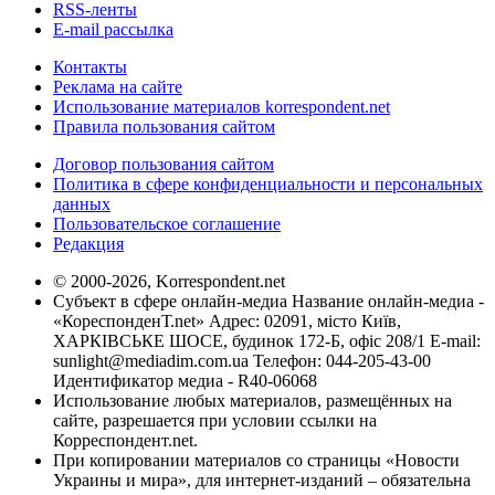
RSS-ленты
E-mail рассылка
Контакты
Реклама на сайте
Использование материалов korrespondent.net
Правила пользования сайтом
Договор пользования сайтом
Политика в сфере конфиденциальности и персональных
данных
Пользовательское соглашение
Редакция
© 2000-2026, Korrespondent.net
Субъект в сфере онлайн-медиа Название онлайн-медиа -
«КореспонденТ.net» Адрес: 02091, місто Київ,
ХАРКІВСЬКЕ ШОСЕ, будинок 172-Б, офіс 208/1 E-mail:
sunlight@mediadim.com.ua
Телефон: 044-205-43-00
Идентификатор медиа - R40-06068
Использование любых материалов, размещённых на
сайте, разрешается при условии ссылки на
Корреспондент.net.
При копировании материалов со страницы «Новости
Украины и мира», для интернет-изданий – обязательна