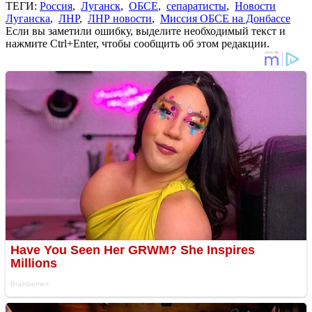
ТЕГИ:
Россия
,
Луганск
,
ОБСЕ
,
сепаратисты
,
Новости
Луганска
,
ЛНР
,
ЛНР новости
,
Миссия ОБСЕ на Донбассе
Если вы заметили ошибку, выделите необходимый текст и
нажмите Ctrl+Enter, чтобы сообщить об этом редакции.