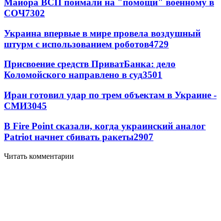
Майора ВСП поймали на "помощи" военному в
СОЧ
7302
Украина впервые в мире провела воздушный
штурм с использованием роботов
4729
Присвоение средств ПриватБанка: дело
Коломойского направлено в суд
3501
Иран готовил удар по трем объектам в Украине -
СМИ
3045
В Fire Point сказали, когда украинский аналог
Patriot начнет сбивать ракеты
2907
Читать комментарии