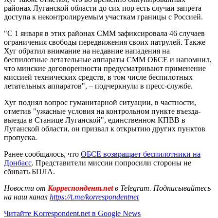
районах Луганской области до сих пор есть случаи запрета
доступа к неконтролируемым участкам границы с Россией.
"С 1 января в этих районах СММ зафиксировала 46 случаев
ограничения свободы передвижения своих патрулей. Также
Хуг обратил внимание на недавние нападения на
беспилотные летательные аппараты СММ ОБСЕ и напомнил,
что минские договоренности предусматривают применение
миссией технических средств, в том числе беспилотных
летательных аппаратов", – подчеркнули в пресс-службе.
Хуг поднял вопрос гуманитарной ситуации, в частности,
отметив "ужасные условия на контрольном пункте въезда-
выезда в Станице Луганской", единственном КПВВ в
Луганской области, он призвал к открытию других пунктов
пропуска.
Ранее сообщалось, что
ОБСЕ возвращает беспилотники на
Донбасс
. Представители миссии попросили стороны не
сбивать БПЛА.
Новости от
Корреспондент.net
в Telegram. Подписывайтесь
на наш канал
https://t.me/korrespondentnet
Читайте Korrespondent.net в Google News