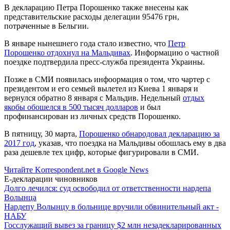
В декларацию Петра Порошенко также внесены как
представительские расходы делегации 95476 грн,
потраченные в Бельгии.
В январе нынешнего года стало известно, что
Петр
Порошенко отдохнул на Мальдивах
. Информацию о частной
поездке подтвердила пресс-служба президента Украины.
Позже в СМИ появилась инфоормация о том, что чартер с
президентом и его семьей вылетел из Киева 1 января и
вернулся обратно 8 января с Мальдив. Недельный
отдых
якобы обошелся в 500 тысяч долларов
и был
профинансирован из личных средств Порошенко.
В пятницу, 30 марта,
Порошенко обнародовал декларацию за
2017 год
, указав, что поездка на Мальдивы обошлась ему в два
раза дешевле тех цифр, которые фигурировали в СМИ.
Читайте Korrespondent.net в Google News
Е-декларации чиновников
Долго лечился: суд освободил от ответственности нардепа
Волынца
Нардепу Волынцу в больнице вручили обвинительный акт -
НАБУ
Госслужащий вывез за границу $2 млн незадекларированных