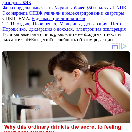
доходов - БЭБ
Жена нардепа вывезла из Украины более $500 тысяч - НАПК
Экс-нардепа ОПЗЖ уличили в недекларировании квартиры
СПЕЦТЕМА:
Е-декларации чиновников
ТЕГИ:
отдых
,
Порошенко
,
Мальдивы
,
декларация
,
Петр
Порошенко
,
декларация о доходах
,
электронная декларация
Если вы заметили ошибку, выделите необходимый текст и
нажмите Ctrl+Enter, чтобы сообщить об этом редакции.