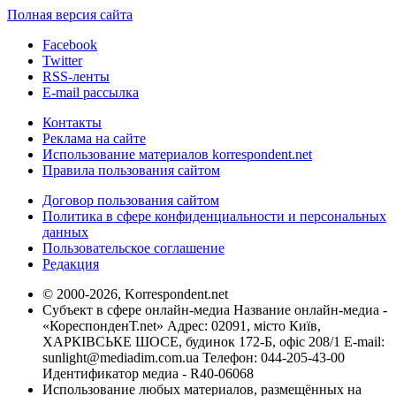
Полная версия сайта
Facebook
Twitter
RSS-ленты
E-mail рассылка
Контакты
Реклама на сайте
Использование материалов korrespondent.net
Правила пользования сайтом
Договор пользования сайтом
Политика в сфере конфиденциальности и персональных
данных
Пользовательское соглашение
Редакция
© 2000-2026, Korrespondent.net
Субъект в сфере онлайн-медиа Название онлайн-медиа -
«КореспонденТ.net» Адрес: 02091, місто Київ,
ХАРКІВСЬКЕ ШОСЕ, будинок 172-Б, офіс 208/1 E-mail:
sunlight@mediadim.com.ua
Телефон: 044-205-43-00
Идентификатор медиа - R40-06068
Использование любых материалов, размещённых на