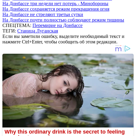
На Донбассе три недели нет потерь - Минобороны
На Донбассе сохраняется режим прекращения огня
На Донбассе не стреляют третьи сутки
На Донбассе почти полностью соблюдают режим тишины
СПЕЦТЕМА:
Перемирие на Донбассе
ТЕГИ:
Станица Луганская
Если вы заметили ошибку, выделите необходимый текст и
нажмите Ctrl+Enter, чтобы сообщить об этом редакции.