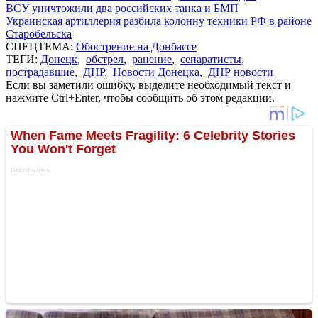
ВСУ уничтожили два российских танка и БМП
Украинская артиллерия разбила колонну техники РФ в районе
Старобельска
СПЕЦТЕМА:
Обострение на Донбассе
ТЕГИ:
Донецк
,
обстрел
,
ранение
,
сепаратисты
,
пострадавшие
,
ДНР
,
Новости Донецка
,
ДНР новости
Если вы заметили ошибку, выделите необходимый текст и
нажмите Ctrl+Enter, чтобы сообщить об этом редакции.