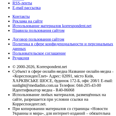
RSS-ленты
E-mail рассылка
Контакты
Реклама на сайте
Использование материалов korrespondent.net
Правила пользования сайтом
Договор пользования сайтом
Политика в сфере конфиденциальности и персональных
данных
Пользовательское соглашение
Редакция
© 2000-2026, Korrespondent.net
Субъект в сфере онлайн-медиа Название онлайн-медиа -
«КореспонденТ.net» Адрес: 02091, місто Київ,
ХАРКІВСЬКЕ ШОСЕ, будинок 172-Б, офіс 208/1 E-mail:
sunlight@mediadim.com.ua
Телефон: 044-205-43-00
Идентификатор медиа - R40-06068
Использование любых материалов, размещённых на
сайте, разрешается при условии ссылки на
Корреспондент.net.
При копировании материалов со страницы «Новости
Украины и мира», для интернет-изданий – обязательна