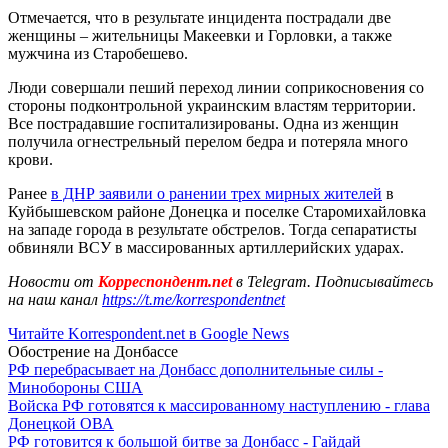
Отмечается, что в результате инцидента пострадали две
женщины – жительницы Макеевки и Горловки, а также
мужчина из Старобешево.
Люди совершали пеший переход линии соприкосновения со
стороны подконтрольной украинским властям территории.
Все пострадавшие госпитализированы. Одна из женщин
получила огнестрельный перелом бедра и потеряла много
крови.
Ранее
в ДНР заявили о ранении трех мирных жителей
в
Куйбышевском районе Донецка и поселке Старомихайловка
на западе города в результате обстрелов. Тогда сепаратисты
обвиняли ВСУ в массированных артиллерийских ударах.
Новости от
Корреспондент.net
в Telegram. Подписывайтесь
на наш канал
https://t.me/korrespondentnet
Читайте Korrespondent.net в Google News
Обострение на Донбассе
РФ перебрасывает на Донбасс дополнительные силы -
Минобороны США
Войска РФ готовятся к массированному наступлению - глава
Донецкой ОВА
РФ готовится к большой битве за Донбасс - Гайдай