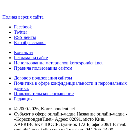
Полная версия сайта
Facebook
Twitter
RSS-ленты
E-mail рассылка
Контакты
Реклама на сайте
Использование материалов korrespondent.net
Правила пользования сайтом
Договор пользования сайтом
Политика в сфере конфиденциальности и персональных
данных
Пользовательское соглашение
Редакция
© 2000-2026, Korrespondent.net
Субъект в сфере онлайн-медиа Название онлайн-медиа -
«КореспонденТ.net» Адрес: 02091, місто Київ,
ХАРКІВСЬКЕ ШОСЕ, будинок 172-Б, офіс 208/1 E-mail:
sunlight@mediadim.com.ua
Телефон: 044-205-43-00