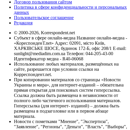
Договор пользования сайтом
Политика в сфере конфиденциальности и персональных
данных
Пользовательское соглашение
Редакция
© 2000-2026, Korrespondent.net
Субъект в сфере онлайн-медиа Название онлайн-медиа -
«КореспонденТ.net» Адрес: 02091, місто Київ,
ХАРКІВСЬКЕ ШОСЕ, будинок 172-Б, офіс 208/1 E-mail:
sunlight@mediadim.com.ua
Телефон: 044-205-43-00
Идентификатор медиа - R40-06068
Использование любых материалов, размещённых на
сайте, разрешается при условии ссылки на
Корреспондент.net.
При копировании материалов со страницы «Новости
Украины и мира», для интернет-изданий – обязательна
прямая открытая для поисковых систем гиперссылка.
Ссылка должна быть размещена в независимости от
полного либо частичного использования материалов.
Гиперссылка (для интернет- изданий) – должна быть
размещена в подзаголовке или в первом абзаце
материала.
Новости с пометками "Мнение", "Экспертиза",
"Заявление", "Регионы", "Деньги", "Власть", "Выборы",