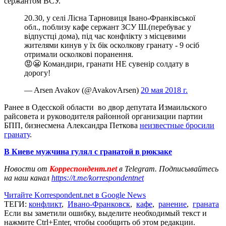
сержантом ВСУ.
20.30, у селі Лісна Тарновиця Івано-Франківської
обл., поблизу кафе сержант ЗСУ Ш.(перебуває у
відпустці дома), під час конфлікту з місцевими
жителями кинув у їх бік осколкову гранату - 9 осіб
отримали осколкові поранення.
😡😬 Командири, гранати НЕ сувенір солдату в
дорогу!
— Arsen Avakov (@AvakovArsen)
20 мая 2018 г.
Ранее в Одесской области во двор депутата Измаильского
райсовета и руководителя районной организации партии
БПП, бизнесмена Александра Петкова
неизвестные бросили
гранату
.
В Киеве мужчина гулял с гранатой в рюкзаке
Новости от
Корреспондент.net
в Telegram. Подписывайтесь
на наш канал
https://t.me/korrespondentnet
Читайте Korrespondent.net в Google News
ТЕГИ:
конфликт
,
Ивано-Франковск
,
кафе
,
ранение
,
граната
Если вы заметили ошибку, выделите необходимый текст и
нажмите Ctrl+Enter, чтобы сообщить об этом редакции.