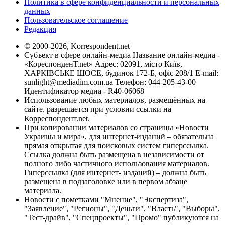
Политика в сфере конфиденциальности и персональных
данных
Пользовательское соглашение
Редакция
© 2000-2026, Korrespondent.net
Субъект в сфере онлайн-медиа Название онлайн-медиа -
«КореспонденТ.net» Адрес: 02091, місто Київ,
ХАРКІВСЬКЕ ШОСЕ, будинок 172-Б, офіс 208/1 E-mail:
sunlight@mediadim.com.ua
Телефон: 044-205-43-00
Идентификатор медиа - R40-06068
Использование любых материалов, размещённых на
сайте, разрешается при условии ссылки на
Корреспондент.net.
При копировании материалов со страницы «Новости
Украины и мира», для интернет-изданий – обязательна
прямая открытая для поисковых систем гиперссылка.
Ссылка должна быть размещена в независимости от
полного либо частичного использования материалов.
Гиперссылка (для интернет- изданий) – должна быть
размещена в подзаголовке или в первом абзаце
материала.
Новости с пометками "Мнение", "Экспертиза",
"Заявление", "Регионы", "Деньги", "Власть", "Выборы",
"Тест-драйв", "Спецпроекты", "Промо" публикуются на