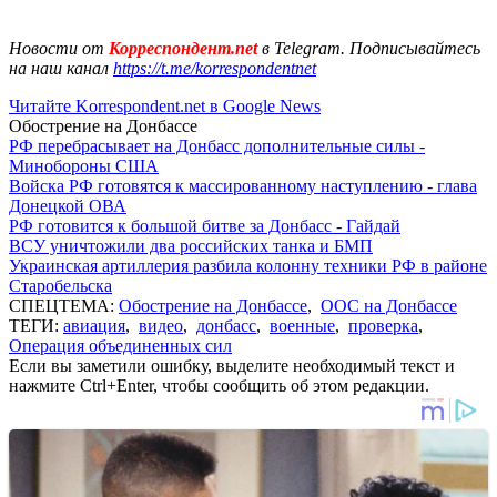
Новости от
Корреспондент.net
в Telegram. Подписывайтесь
на наш канал
https://t.me/korrespondentnet
Читайте Korrespondent.net в Google News
Обострение на Донбассе
РФ перебрасывает на Донбасс дополнительные силы -
Минобороны США
Войска РФ готовятся к массированному наступлению - глава
Донецкой ОВА
РФ готовится к большой битве за Донбасс - Гайдай
ВСУ уничтожили два российских танка и БМП
Украинская артиллерия разбила колонну техники РФ в районе
Старобельска
СПЕЦТЕМА:
Обострение на Донбассе
,
ООС на Донбассе
ТЕГИ:
авиация
,
видео
,
донбасс
,
военные
,
проверка
,
Операция объединенных сил
Если вы заметили ошибку, выделите необходимый текст и
нажмите Ctrl+Enter, чтобы сообщить об этом редакции.