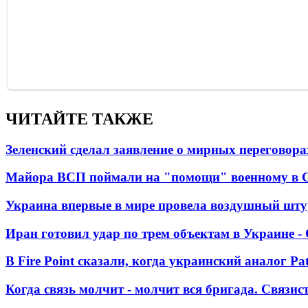
ЧИТАЙТЕ ТАКЖЕ
Зеленский сделал заявление о мирных переговора
Майора ВСП поймали на "помощи" военному в
Украина впервые в мире провела воздушный шту
Иран готовил удар по трем объектам в Украине 
В Fire Point сказали, когда украинский аналог Pa
Когда связь молчит - молчит вся бригада. Связи