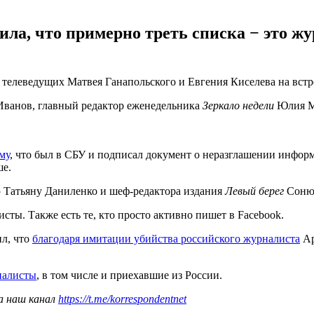
а, что примерно треть списка − это жур
 телеведущих Матвея Ганапольского и Евгения Киселева на вст
Иванов, главный редактор еженедельника
Зеркало недели
Юлия Мо
му
, что был в СБУ и подписал документ о неразглашении информ
ше.
 Татьяну Даниленко и шеф-редактора издания
Левый берег
Соню
ты. Также есть те, кто просто активно пишет в Facebook.
л, что
благодаря имитации убийства российского журналиста
Ар
налисты
, в том числе и приехавшие из России.
а наш канал
https://t.me/korrespondentnet