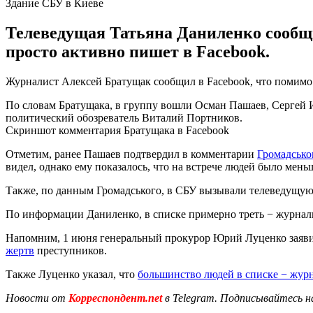
Здание СБУ в Киеве
Телеведущая Татьяна Даниленко сообщил
просто активно пишет в Facebook.
Журналист Алексей Братущак сообщил в Facebook, что помимо
По словам Братущака, в группу вошли Осман Пашаев, Сергей 
политический обозреватель Виталий Портников.
Скриншот комментария Братущака в Facebook
Отметим, ранее Пашаев подтвердил в комментарии
Громадсько
видел, однако ему показалось, что на встрече людей было мень
Также, по данным Громадського, в СБУ вызывали телеведущую
По информации Даниленко, в списке примерно треть − журналис
Напомним, 1 июня генеральный прокурор Юрий Луценко заяви
жертв
преступников.
Также Луценко указал, что
большинство людей в списке − жур
Новости от
Корреспондент.net
в Telegram. Подписывайтесь н