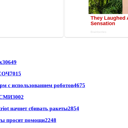
х
30649
 СОЧ
7015
рм с использованием роботов
4675
- СМИ
3002
triot начнет сбивать ракеты
2854
сты просят помощи
2248