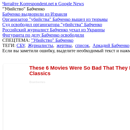
Читайте Korrespondent.net в Google News
"Убийство" Бабченко
Бабченко выдворили из Израиля
Организатор "убийства" Бабченко вышел из тюрьмы
Суд освободил организатора "убийства" Бабченко
Российский журналист Бабченко уехал из Украины
Фигуранта по делу Бабченко освободили
СПЕЦТЕМА:
"Убийство" Бабченко
ТЕГИ:
СБУ
,
Журналисты
,
жертвы
,
список
,
Аркадий Бабченко
Если вы заметили ошибку, выделите необходимый текст и нажми