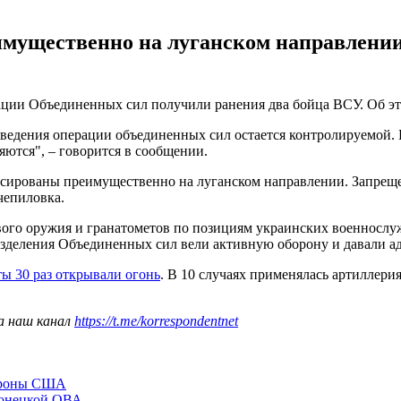
имущественно на луганском направлении
ации Объединенных сил получили ранения два бойца ВСУ. Об эт
оведения операции объединенных сил остается контролируемой.
ются", – говорится в сообщении.
фиксированы преимущественно на луганском направлении. Запр
чепиловка.
ового оружия и гранатометов по позициям украинских военносл
деления Объединенных сил вели активную оборону и давали аде
ты 30 раз открывали огонь
. В 10 случаях применялась артиллер
а наш канал
https://t.me/korrespondentnet
бороны США
Донецкой ОВА