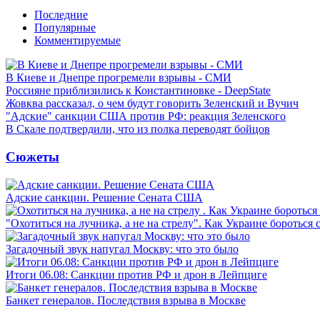
Последние
Популярные
Комментируемые
В Киеве и Днепре прогремели взрывы - СМИ
Россияне приблизились к Константиновке - DeepState
Жовква рассказал, о чем будут говорить Зеленский и Вучич
"Адские" санкции США против РФ: реакция Зеленского
В Скале подтвердили, что из полка переводят бойцов
Сюжеты
Адские санкции. Решение Сената США
"Охотиться на лучника, а не на стрелу". Как Украине бороться 
Загадочный звук напугал Москву: что это было
Итоги 06.08: Санкции против РФ и дрон в Лейпциге
Банкет генералов. Последствия взрыва в Москве