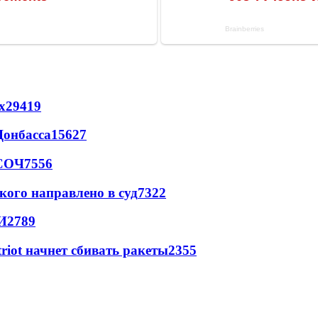
х
29419
Донбасса
15627
 СОЧ
7556
кого направлено в суд
7322
И
2789
triot начнет сбивать ракеты
2355