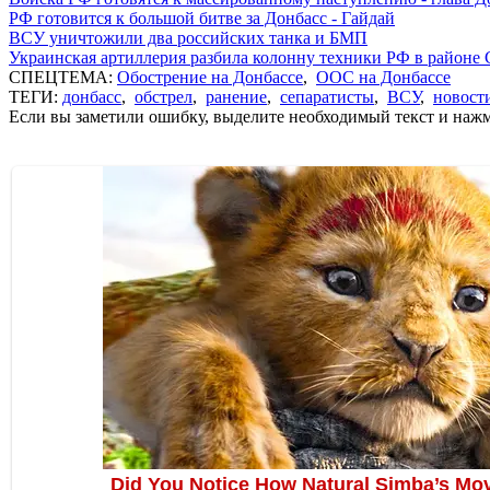
РФ готовится к большой битве за Донбасс - Гайдай
ВСУ уничтожили два российских танка и БМП
Украинская артиллерия разбила колонну техники РФ в районе 
СПЕЦТЕМА:
Обострение на Донбассе
,
ООС на Донбассе
ТЕГИ:
донбасс
,
обстрел
,
ранение
,
сепаратисты
,
ВСУ
,
новост
Если вы заметили ошибку, выделите необходимый текст и нажми